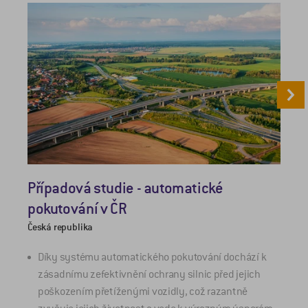
Případová studie - automatické
S
pokutování v ČR
Česká republika
M
Díky systému automatického pokutování dochází k
zásadnímu zefektivnění ochrany silnic před jejich
poškozením přetíženými vozidly, což razantně