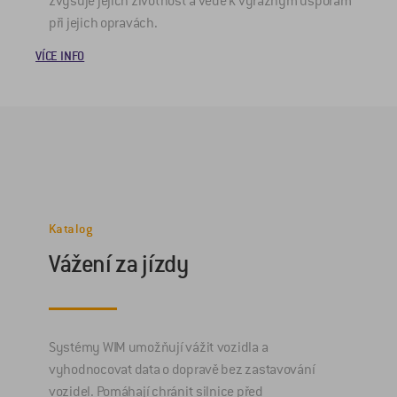
zvyšuje jejich životnost a vede k výrazným úsporám
V
při jejich opravách.
VÍCE INFO
Katalog
Vážení za jízdy
Systémy WIM umožňují vážit vozidla a
vyhodnocovat data o dopravě bez zastavování
vozidel. Pomáhají chránit silnice před