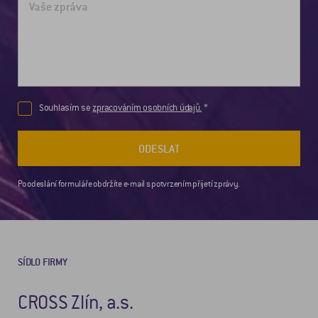
Souhlasím se
zpracováním osobních údajů.
ODESLAT
Po odeslání formuláře obdržíte e-mail s potvrzením přijetí zprávy.
SÍDLO FIRMY
CROSS Zlín, a.s.