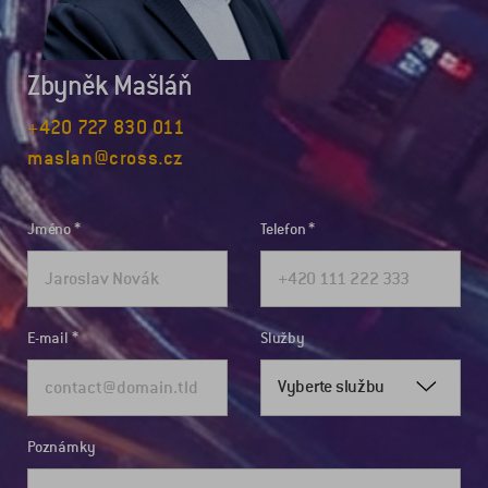
Zbyněk Mašláň
+420 727 830 011
maslan@cross.cz
Jméno
Telefon
E-mail
Služby
Vyberte službu
Poznámky