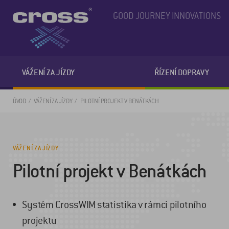
GOOD JOURNEY INNOVATIONS
VÁŽENÍ ZA JÍZDY
ŘÍZENÍ DOPRAVY
ÚVOD
VÁŽENÍ ZA JÍZDY
PILOTNÍ PROJEKT V BENÁTKÁCH
VÁŽENÍ ZA JÍZDY
Pilotní projekt v Benátkách
Systém CrossWIM statistika v rámci pilotního
projektu