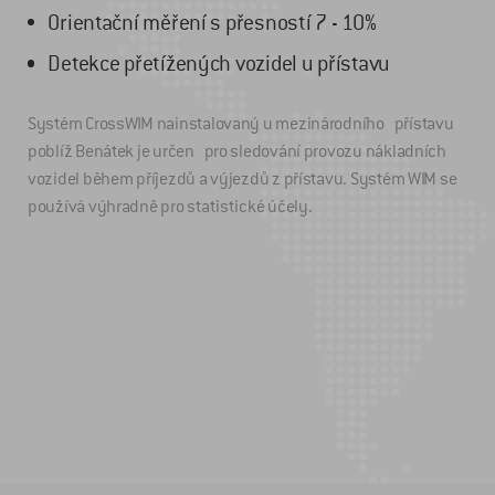
Orientační měření s přesností 7 - 10%
Detekce přetížených vozidel u přístavu
Systém CrossWIM nainstalovaný u mezinárodního přístavu
poblíž Benátek je určen pro sledování provozu nákladních
vozidel během příjezdů a výjezdů z přístavu. Systém WIM se
používá výhradně pro statistické účely.