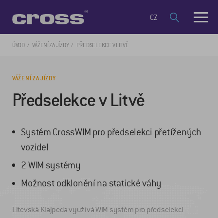
CZ
ÚVOD
VÁŽENÍ ZA JÍZDY
PŘEDSELEKCE V LITVĚ
VÁŽENÍ ZA JÍZDY
Předselekce v Litvě
Systém CrossWIM pro předselekci přetížených
vozidel
2 WIM systémy
Možnost odklonění na statické váhy
Litevská Klajpeda využívá WIM systém pro předselekci