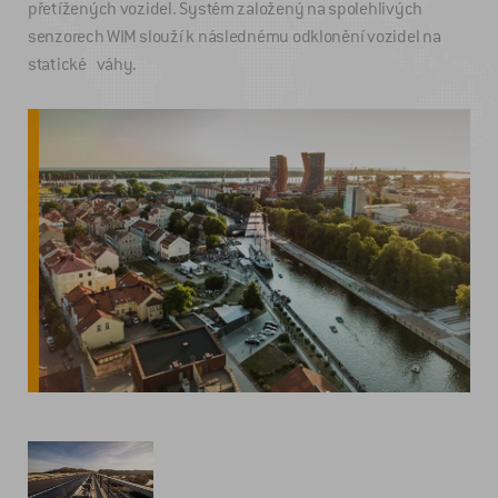
přetížených vozidel. Systém založený na spolehlivých
senzorech WIM slouží k následnému odklonění vozidel na
statické váhy.