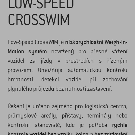
LOW-SPEED
CROSSWIM
Low-Speed CrossWIM je
nízkorychlostní Weigh-In-
Motion systém
navržený pro přesné vážení
vozidel za jízdy v prostředích s řízeným
provozem. Umožňuje automatickou kontrolu
hmotnosti, detekci vozidel při zachování
plynulého průjezdu bez nutnosti zastavení.
Řešení je určeno zejména pro logistická centra,
průmyslové areály, přístavy, terminály nebo
kontrolní stanoviště, kde je potřeba
rychlá
kontrola vozidel bez vzniku kolon
a
bez zdržování