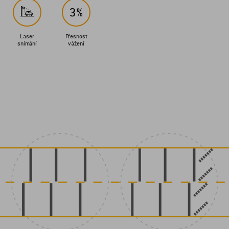
Laser
Přesnost
snímání
vážení