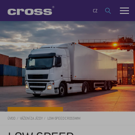
CZ
ÚVOD
VÁŽENÍ ZA JÍZDY
LOW-SPEED CROSSWIM