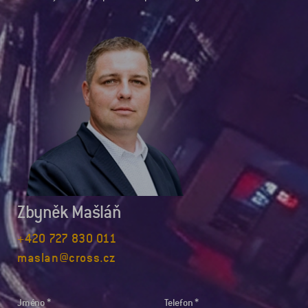
Zbyněk Mašláň
+420 727 830 011
maslan@cross.cz
Jméno
Telefon