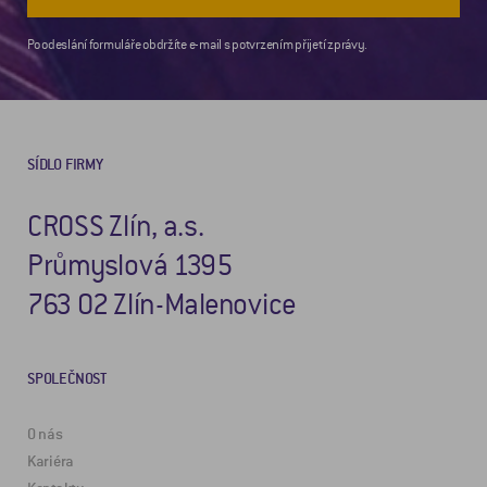
Po odeslání formuláře obdržíte e-mail s potvrzením přijetí zprávy.
SÍDLO FIRMY
CROSS Zlín, a.s.
Průmyslová 1395
763 02 Zlín-Malenovice
SPOLEČNOST
O nás
Kariéra