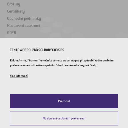
Brožury
Certifikáty
Obchodní podmínky
Nastavení soukromí
GDPR
ZAJÍMAVÉ ODKAZY
TENTO WEB POUŽÍVÁ SOUBORY COOKIES
Kliknutím na „Přijmout“ umožníte tomuto webu, aby se přizpůsobil Vašim osobním
2DRoad
preferencím a souhlasíte s využitím údajů pro remarketingové účely.
Invipo
Více informací
Přijmout
Nastavení osobních preferencí
© 2026 CROSS Zlín, a.s. / Všechna práva vyhrazena / Webdesign by
Studio 9