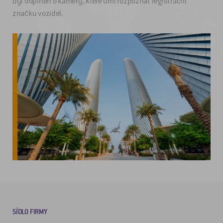
byl doplněn o kamery, které umí rozpoznat registrační
značku vozidel.
SÍDLO FIRMY