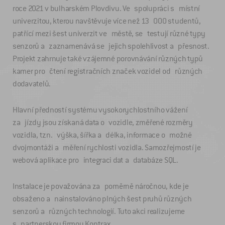
roce 2021 v bulharském Plovdivu. Ve spolupráci s místní
univerzitou, kterou navštěvuje více než 13 000 studentů,
patřící mezi šest univerzit ve městě, se testují různé typy
senzorů a zaznamenává se jejich spolehlivost a přesnost.
Projekt zahrnuje také vzájemné porovnávání různých typů
kamer pro čtení registračních značek vozidel od různých
dodavatelů.
Hlavní předností systému vysokorychlostního vážení
za jízdy jsou získaná data o vozidle, změřené rozměry
vozidla, tzn. výška, šířka a délka, informace o možné
dvojmontáži a měření rychlosti vozidla. Samozřejmostí je
webová aplikace pro integraci dat a databáze SQL.
Instalace je považována za poměrně náročnou, kde je
obsaženo a nainstalováno plných šest pruhů různých
senzorů a různých technologií. Tuto akci realizujeme
s partnerskou firmou Kontrax.