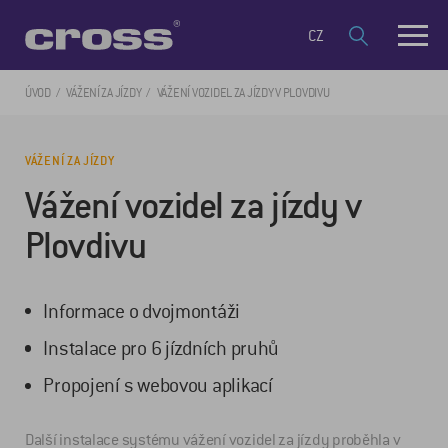
CZ
ÚVOD
VÁŽENÍ ZA JÍZDY
VÁŽENÍ VOZIDEL ZA JÍZDY V PLOVDIVU
VÁŽENÍ ZA JÍZDY
Vážení vozidel za jízdy v
Plovdivu
Informace o dvojmontáži
Instalace pro 6 jízdních pruhů
Propojení s webovou aplikací
Další instalace systému vážení vozidel za jízdy proběhla v