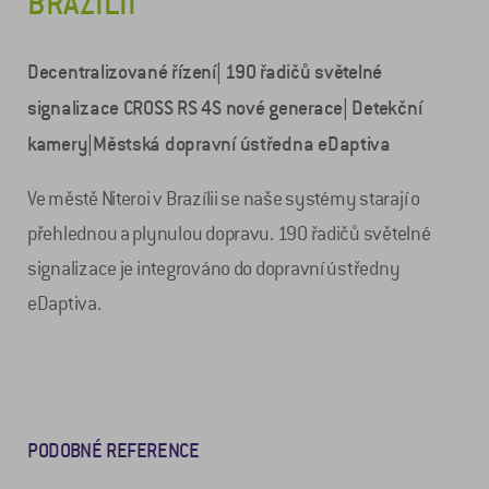
BRAZÍLII
Decentralizované řízení| 190 řadičů světelné
signalizace CROSS RS 4S nové generace| Detekční
kamery|Městská dopravní ústředna eDaptiva
Ve městě Niteroi v Brazílii se naše systémy starají o
přehlednou a plynulou dopravu. 190 řadičů světelné
signalizace je integrováno do dopravní ústředny
eDaptiva.
PODOBNÉ REFERENCE