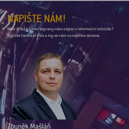
NAPIŠTE NÁM!
Máte dotaz k řízení dopravy nebo zájem o informační schůzku?
Vyplňte formulář níže a my se vám co nejdříve ozveme.
Zbyněk Mašláň