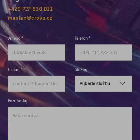
+420 727 830 011
maslan@cross.cz
Jméno
Telefon
E-mail
Služby
Vyberte službu
Poznámky