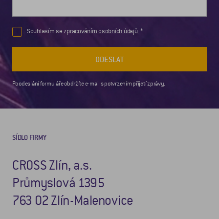
Souhlasím se
zpracováním osobních údajů.
ODESLAT
Po odeslání formuláře obdržíte e-mail s potvrzením přijetí zprávy.
SÍDLO FIRMY
CROSS Zlín, a.s.
Průmyslová 1395
763 02 Zlín-Malenovice