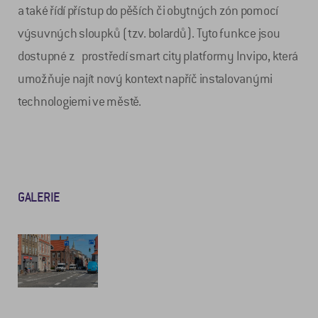
a také řídí přístup do pěších či obytných zón pomocí
výsuvných sloupků (tzv. bolardů). Tyto funkce jsou
dostupné z prostředí smart city platformy Invipo, která
umožňuje najít nový kontext napříč instalovanými
technologiemi ve městě.
GALERIE