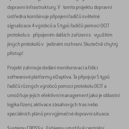
dopravní infrastruktury. V tomto projektu dopravní
ústředna kombinuje připojení řadičů světelné
signalizace 4 výrobců a 5 typů řadičů pomocí OCIT
protokolu s připojením dalších zařízení s využitím
jiných protokolů v jediném rozhraní. Skutečně chytrý
přístup!
Projekt zahrnuje dodání monitorovací a řídicí
softwarové platformy eDaptiva. Ta připojuje 5 typů
řadičů různých výrobců pomocí protokolu OCIT a
umožňuje jejich efektivní management jako je oblastní
logika řízení, aktivace zásahových tras nebo
speciálních plánů pro výjimečné dopravní situace.
Systémy CROSS v Esbjergu umožňují centrální