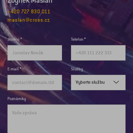
Zbyněk Mašláň
+420 727 830 011
maslan@cross.cz
Jméno
Telefon
E-mail
Služby
Vyberte službu
Poznámky