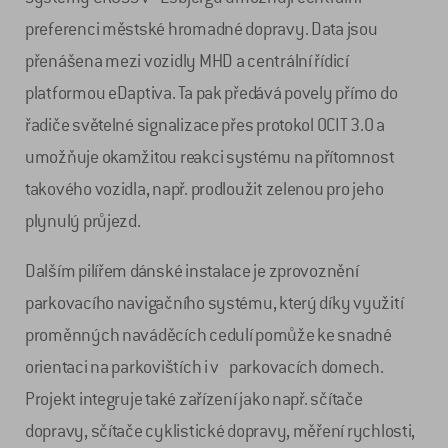
preferenci městské hromadné dopravy. Data jsou
přenášena mezi vozidly MHD a centrální řídicí
platformou eDaptiva. Ta pak předává povely přímo do
řadiče světelné signalizace přes protokol OCIT 3.0 a
umožňuje okamžitou reakci systému na přítomnost
takového vozidla, např. prodloužit zelenou pro jeho
plynulý průjezd.
Dalším pilířem dánské instalace je zprovoznění
parkovacího navigačního systému, který díky využití
proměnných naváděcích cedulí pomůže ke snadné
orientaci na parkovištích i v parkovacích domech.
Projekt integruje také zařízení jako např. sčítače
dopravy, sčítače cyklistické dopravy, měření rychlosti,