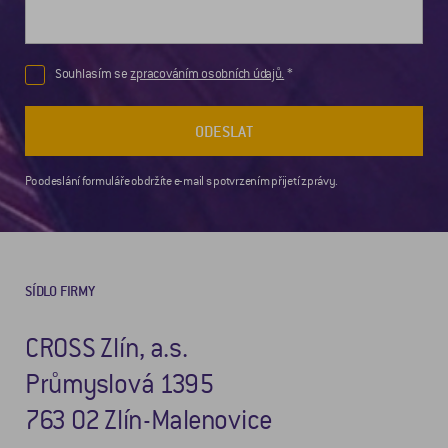
Souhlasím se
zpracováním osobních údajů.
ODESLAT
Po odeslání formuláře obdržíte e-mail s potvrzením přijetí zprávy.
SÍDLO FIRMY
CROSS Zlín, a.s.
Průmyslová 1395
763 02 Zlín-Malenovice