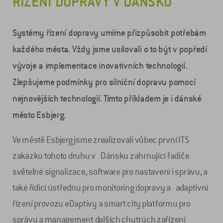
ŘÍZENÍ DOPRAVY V DÁNSKU
Systémy řízení dopravy umíme přizpůsobit potřebám
každého města. Vždy jsme usilovali o to být v popředí
vývoje a implementace inovativních technologií.
Zlepšujeme podmínky pro silniční dopravu pomocí
nejnovějších technologií. Tímto příkladem je i dánské
město Esbjerg.
Ve městě Esbjerg jsme zrealizovali vůbec první ITS
zakázku tohoto druhu v Dánsku zahrnující řadiče
světelné signalizace, software pro nastavení i správu, a
také řídicí ústřednu pro monitoring dopravy a adaptivní
řízení provozu eDaptivy a smart city platformu pro
správu a management dalších chytrých zařízení