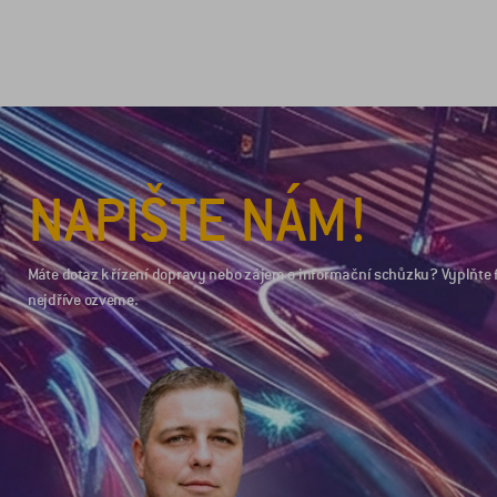
NAPIŠTE NÁM!
Máte dotaz k řízení dopravy nebo zájem o informační schůzku? Vyplňte 
nejdříve ozveme.