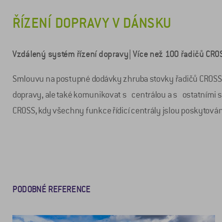
ŘÍZENÍ DOPRAVY V DÁNSKU
Vzdálený systém řízení dopravy| Více než 100 řadičů CRO
Smlouvu na postupné dodávky zhruba stovky řadičů CROSS R
dopravy, ale také komunikovat s centrálou a s ostatními 
CROSS, kdy všechny funkce řídicí centrály jslou poskytován
PODOBNÉ REFERENCE