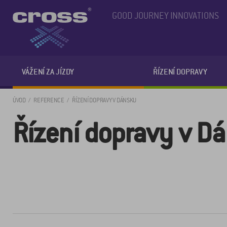
GOOD JOURNEY INNOVATIONS
VÁŽENÍ ZA JÍZDY
ŘÍZENÍ DOPRAVY
ÚVOD
REFERENCE
ŘÍZENÍ DOPRAVY V DÁNSKU
Řízení dopravy v D