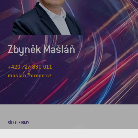
Zbyněk Mašláň
+420 727 830 011
maslan@cross.cz
SÍDLO FIRMY