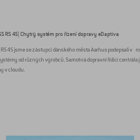
SS RS 4S| Chytrý systém pro řízení dopravy eDaptiva
S 4S jsme se zástupci dánského města Aarhus podepsali v roce
systémy od různých výrobců. Samotná dopravní řídicí centrál
y v cloudu.