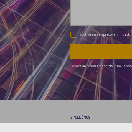
Souhlasím se
zpracováním osobní
Po odeslání formuláře obdržíte e-mail s potv
SPOLEČNOST