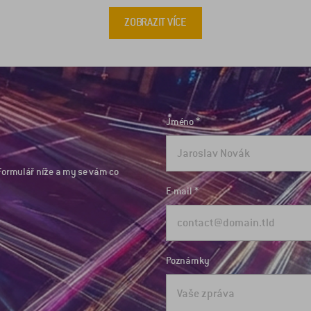
ZOBRAZIT VÍCE
Jméno
formulář níže a my se vám co
E-mail
Poznámky