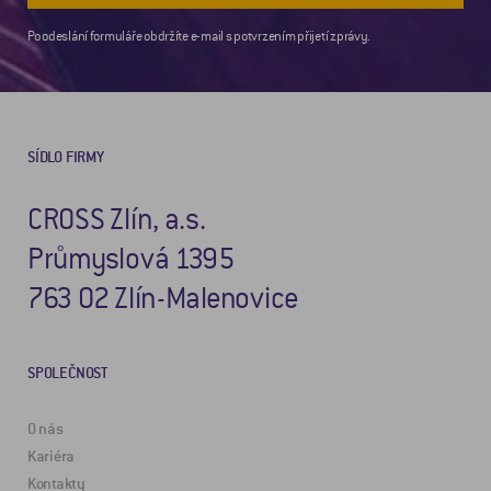
Po odeslání formuláře obdržíte e-mail s potvrzením přijetí zprávy.
SÍDLO FIRMY
CROSS Zlín, a.s.
Průmyslová 1395
763 02 Zlín-Malenovice
SPOLEČNOST
O nás
Kariéra
Kontakty