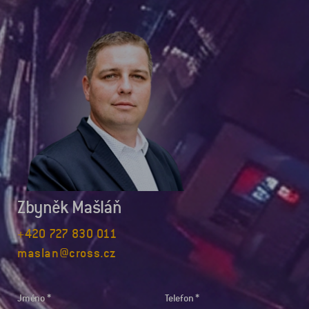
Zbyněk Mašláň
+420 727 830 011
maslan@cross.cz
Jméno
Telefon