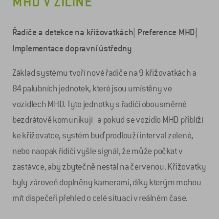
MHD V ŽILINĚ
Řadiče a detekce na křižovatkách| Preference MHD|
Implementace dopravní ústředny
Základ systému tvoří nové řadiče na 9 křižovatkách a
84 palubních jednotek, které jsou umístěny ve
vozidlech MHD. Tyto jednotky s řadiči obousměrně
bezdrátově komunikují a pokud se vozidlo MHD přiblíží
ke křižovatce, systém buď prodlouží interval zelené,
nebo naopak řidiči vyšle signál, že může počkat v
zastávce, aby zbytečně nestál na červenou. Křižovatky
byly zároveň doplněny kamerami, díky kterým mohou
mít dispečeři přehled o celé situaci v reálném čase.