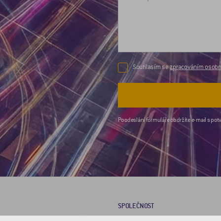
Souhlasím se
zpracováním osobní
Po odeslání formuláře obdržíte e-mail s potv
SPOLEČNOST