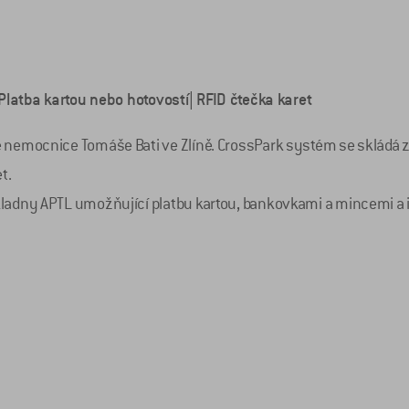
 Platba kartou nebo hotovostí| RFID čtečka karet
 nemocnice Tomáše Bati ve Zlíně. CrossPark systém se skládá 
t.
ladny APTL umožňující platbu kartou, bankovkami a mincemi a i