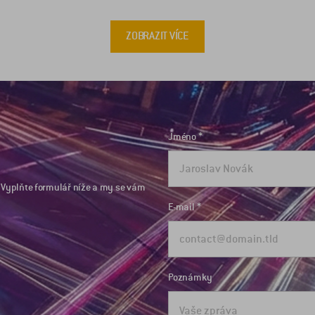
ZOBRAZIT VÍCE
Jméno
Vyplňte formulář níže a my se vám
E-mail
Poznámky