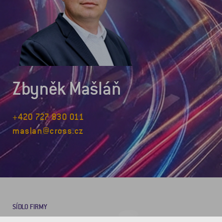
Zbyněk Mašláň
+420 727 830 011
maslan@cross.cz
SÍDLO FIRMY