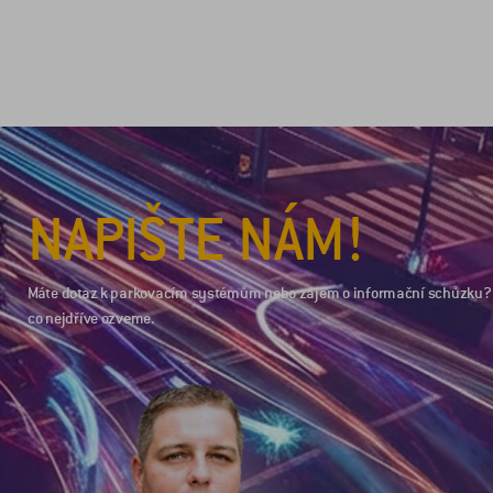
NAPIŠTE NÁM!
Máte dotaz k parkovacím systémům nebo zájem o informační schůzku? 
co nejdříve ozveme.