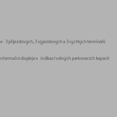
ze 3 příjezdových, 3 výjezdových a 3 rychlých terminálů
nformační displeje s indikací volných parkovacích kapacit