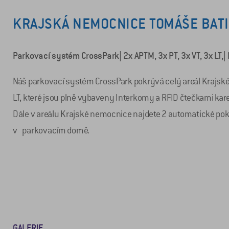
KRAJSKÁ NEMOCNICE TOMÁŠE BATI
Parkovací systém CrossPark| 2x APTM, 3x PT, 3x VT, 3x LT,|
Náš parkovací systém CrossPark pokrývá celý areál Krajské
LT, které jsou plně vybaveny Interkomy a RFID čtečkami kare
Dále v areálu Krajské nemocnice najdete 2 automatické pok
v parkovacím domě.
GALERIE