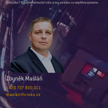
schůzku? Vyplňte formulář níže a my se vám co nejdříve ozveme.
Zbyněk Mašláň
+420 727 830 011
maslan@cross.cz