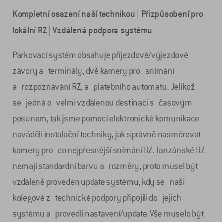
Kompletní osazení naší technikou | Přizpůsobení pro
lokální RZ | Vzdálená podpora systému
Parkovací systém obsahuje příjezdové/výjezdové
závory a terminály, dvě kamery pro snímání
a rozpoznávání RZ, a platebního automatu. Jelikož
se jedná o velmi vzdálenou destinaci s časovým
posunem, tak jsme pomocí elektronické komunikace
naváděli instalační techniky, jak správně nasměrovat
kamery pro co nejpřesnější snímání RZ. Tanzánské RZ
nemají standardní barvu a rozměry, proto musel být
vzdáleně proveden update systému, kdy se naši
kolegové z technické podpory připojili do jejich
systému a provedli nastavení/update. Vše muselo být