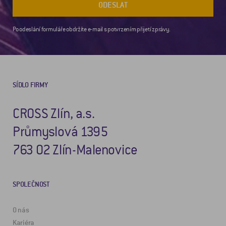
ODESLAT
Po odeslání formuláře obdržíte e-mail s potvrzením přijetí zprávy.
SÍDLO FIRMY
CROSS Zlín, a.s.
Průmyslová 1395
763 02 Zlín-Malenovice
SPOLEČNOST
O nás
Kariéra