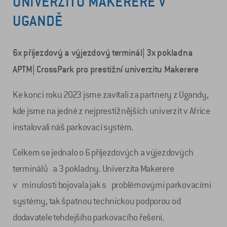
UNIVERZITU MAKERERE V
UGANDĚ
6x příjezdový a výjezdový terminál| 3x pokladna
APTM| CrossPark pro prestižní univerzitu Makerere
Ke konci roku 2023 jsme zavítali za partnery z Ugandy,
kde jsme na jedné z nejprestižnějších univerzit v Africe
instalovali náš parkovací systém.
Celkem se jednalo o 6 příjezdových a výjezdových
terminálů a 3 pokladny. Univerzita Makerere
v minulosti bojovala jak s problémovými parkovacími
systémy, tak špatnou technickou podporou od
dodavatele tehdejšího parkovacího řešení.