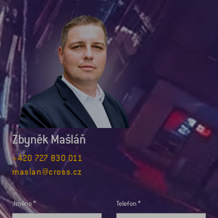
Zbyněk Mašláň
+420 727 830 011
maslan@cross.cz
Jméno
Telefon