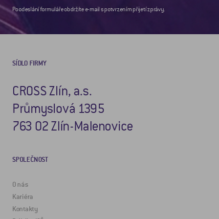
Po odeslání formuláře obdržíte e-mail s potvrzením přijetí zprávy.
SÍDLO FIRMY
CROSS Zlín, a.s.
Průmyslová 1395
763 02 Zlín-Malenovice
SPOLEČNOST
O nás
Kariéra
Kontakty