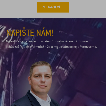
ZOBRAZIT VÍCE
NAPIŠTE NÁM!
Máte dotaz k parkovacím systémům nebo zájem o informační
schůzku? Vyplňte formulář níže a my se vám co nejdříve ozveme.