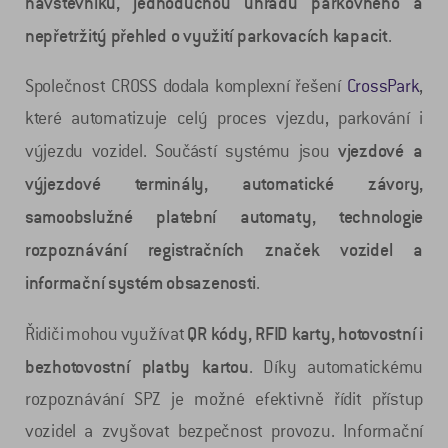
návštěvníků, jednoduchou úhradu parkovného a
nepřetržitý přehled o využití parkovacích kapacit
.
Společnost CROSS dodala komplexní řešení
CrossPark
,
které automatizuje celý proces vjezdu, parkování i
vjezdové a
výjezdu vozidel. Součástí systému jsou
výjezdové terminály, automatické závory,
samoobslužné platební automaty, technologie
rozpoznávání registračních značek vozidel a
informační systém obsazenosti
.
QR kódy, RFID karty, hotovostní i
Řidiči mohou využívat
bezhotovostní platby kartou
. Díky automatickému
rozpoznávání SPZ je možné efektivně řídit přístup
vozidel a zvyšovat bezpečnost provozu. Informační