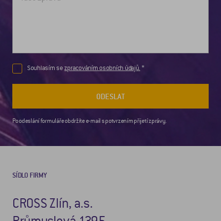
Souhlasím se
zpracováním osobních údajů.
ODESLAT
Po odeslání formuláře obdržíte e-mail s potvrzením přijetí zprávy.
SÍDLO FIRMY
CROSS Zlín, a.s.