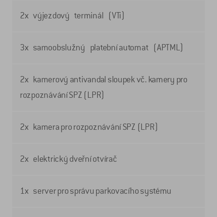
2x výjezdový terminál (VTi)
3x samoobslužný platební automat (APTML)
2x kamerový antivandal sloupek vč. kamery pro
rozpoznávání SPZ (LPR)
2x kamera pro rozpoznávání SPZ (LPR)
2x elektrický dveřní otvírač
1x server pro správu parkovacího systému