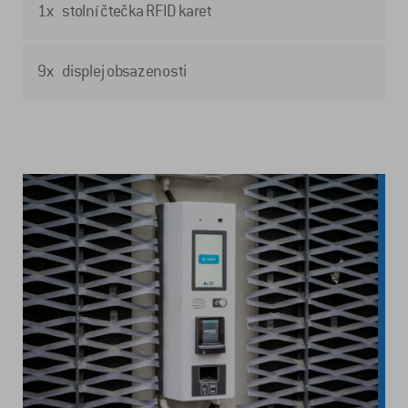
1x stolní čtečka RFID karet
9x displej obsazenosti