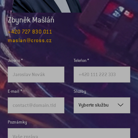
Zbyněk Mašláň
+420 727 830 011
maslan@cross.cz
Jméno
Telefon
E-mail
Služby
Vyberte službu
Poznámky