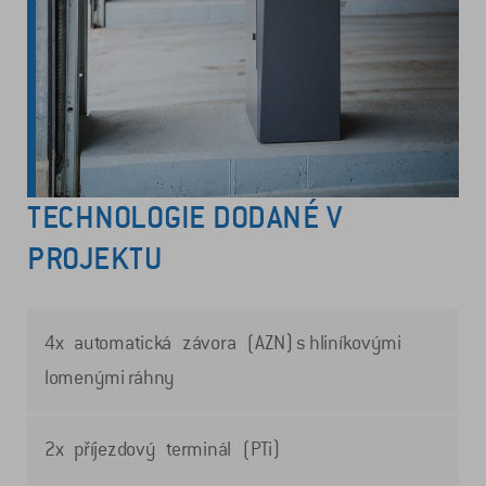
TECHNOLOGIE DODANÉ V
PROJEKTU
4x automatická závora (AZN) s hliníkovými
lomenými ráhny
2x příjezdový terminál (PTi)