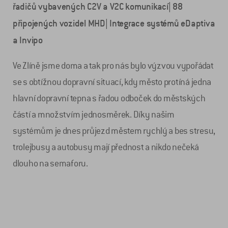
řadičů vybavených C2V a V2C komunikací| 88
připojených vozidel MHD| Integrace systémů eDaptiva
a Invipo
Ve Zlíně jsme doma a tak pro nás bylo výzvou vypořádat
se s obtížnou dopravní situací, kdy město protíná jedna
hlavní dopravní tepna s řadou odboček do městských
částí a množstvím jednosměrek. Díky našim
systémům je dnes průjezd městem rychlý a bes stresu,
trolejbusy a autobusy mají přednost a nikdo nečeká
dlouho na semaforu.