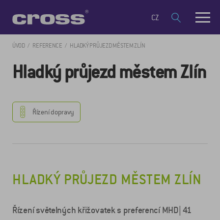
CZ
ÚVOD
REFERENCE
HLADKÝ PRŮJEZD MĚSTEM ZLÍN
Hladký průjezd městem Zlín
Řízení dopravy
HLADKÝ PRŮJEZD MĚSTEM ZLÍN
Řízení světelných křižovatek s preferencí MHD| 41