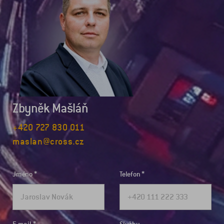
Zbyněk Mašláň
+420 727 830 011
maslan@cross.cz
Jméno
Telefon