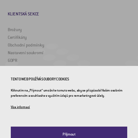
KLIENTSKÁ SEKCE
Brožury
Certifikáty
Obchodní podmínky
Nastavení soukromí
GDPR
ZAJÍMAVÉ ODKAZY
TENTO WEB POUŽÍVÁ SOUBORY COOKIES
Kliknutím na „Přijmout“ umožníte tomuto webu, aby se přizpůsobil Vašim osobním
2DRoad
preferencím a souhlasíte s využitím údajů pro remarketingové účely.
Invipo
Více informací
Přijmout