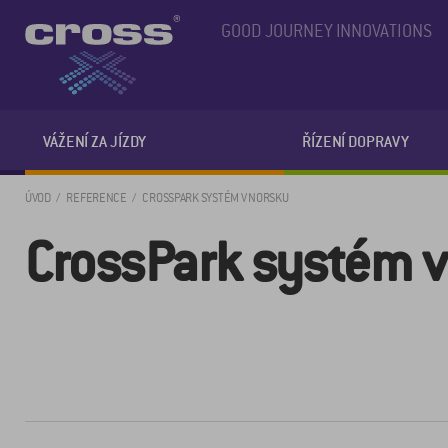
GOOD JOURNEY INNOVATIONS
VÁŽENÍ ZA JÍZDY
ŘÍZENÍ DOPRAVY
ÚVOD
REFERENCE
CROSSPARK SYSTÉM V NORSKU
CrossPark systém v