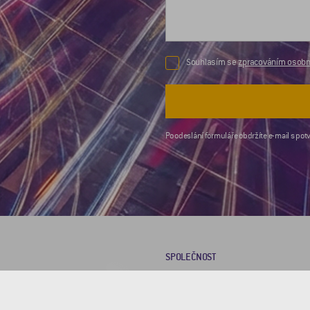
Souhlasím se
zpracováním osobní
Po odeslání formuláře obdržíte e-mail s potv
SPOLEČNOST
O nás
Kariéra