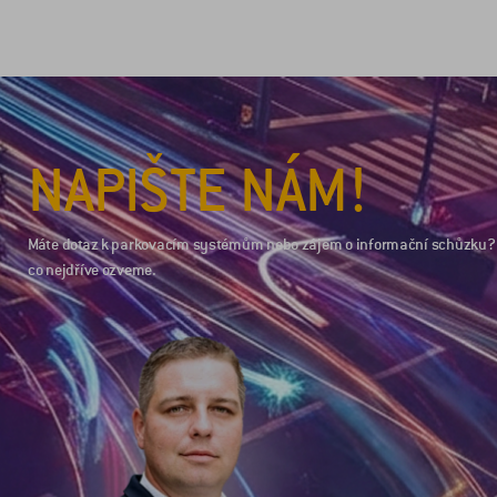
NAPIŠTE NÁM!
Máte dotaz k parkovacím systémům nebo zájem o informační schůzku? 
co nejdříve ozveme.