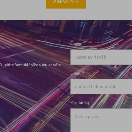
ZOBRAZIT VÍCE
Jméno
Vyplňte formulář níže a my se vám
E-mail
Poznámky