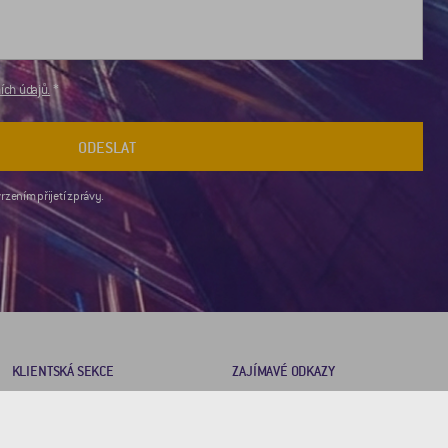
ch údajů.
ODESLAT
rzením přijetí zprávy.
KLIENTSKÁ SEKCE
ZAJÍMAVÉ ODKAZY
Brožury
2DRoad
Certifikáty
Invipo