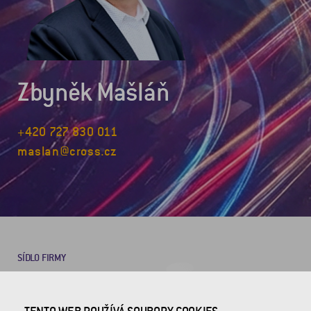
Zbyněk Mašláň
+420 727 830 011
maslan@cross.cz
SÍDLO FIRMY
CROSS Zlín, a.s.