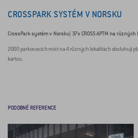
CROSSPARK SYSTÉM V NORSKU
CrossPark systém v Norsku| 37x CROSS APTM na různých l
2000 parkovacích míst na 4 různých lokalitách obsluhují pla
kartou.
PODOBNÉ REFERENCE