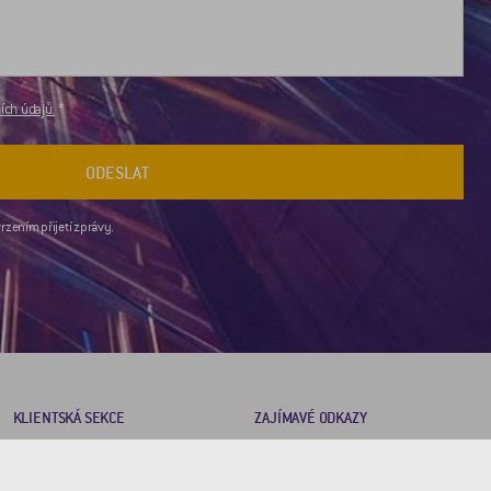
ch údajů.
ODESLAT
rzením přijetí zprávy.
KLIENTSKÁ SEKCE
ZAJÍMAVÉ ODKAZY
Brožury
2DRoad