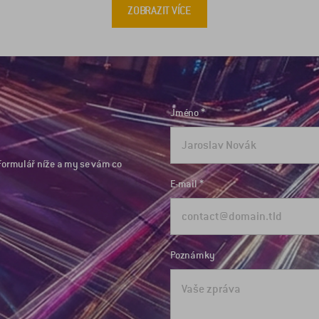
ZOBRAZIT VÍCE
Jméno
formulář níže a my se vám co
E-mail
Poznámky