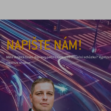
NAPIŠTE NÁM!
Máte dotaz k řízení dopravy nebo zájem o informační schůzku? Vyplňte 
nejdříve ozveme.