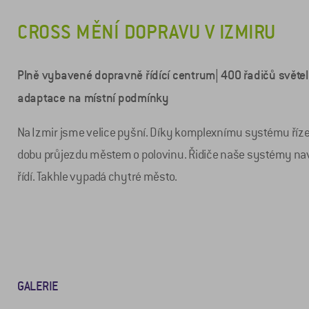
CROSS MĚNÍ DOPRAVU V IZMIRU
Plně vybavené dopravně řídící centrum| 400 řadičů světe
adaptace na místní podmínky
Na Izmir jsme velice pyšní. Díky komplexnímu systému říze
dobu průjezdu městem o polovinu. Řidiče naše systémy navád
řídí. Takhle vypadá chytré město.
GALERIE