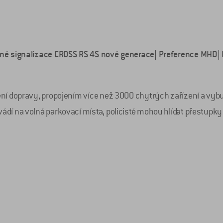
lné signalizace CROSS RS 4S nové generace| Preference MHD| I
ní dopravy, propojením více než 3000 chytrých zařízení a vybu
í na volná parkovací místa, policisté mohou hlídat přestupky 