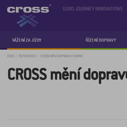
GOOD JOURNEY INNOVATIONS
VÁŽENÍ ZA JÍZDY
ŘÍZENÍ DOPRAVY
ÚVOD
REFERENCE
CROSS MĚNÍ DOPRAVU V IZMIRU
CROSS mění dopravu