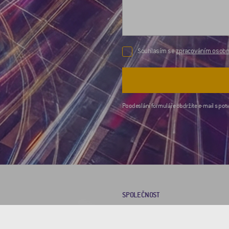
Souhlasím se
zpracováním osobní
Po odeslání formuláře obdržíte e-mail s potv
SPOLEČNOST
O nás