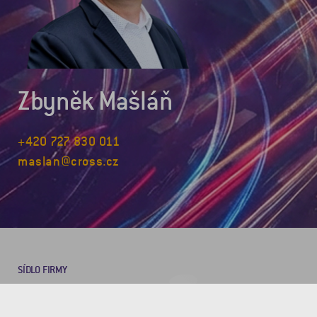
Zbyněk Mašláň
+420 727 830 011
maslan@cross.cz
SÍDLO FIRMY
CROSS Zlín, a.s.