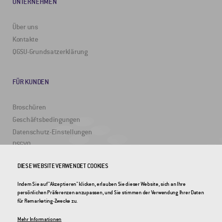
UNTERNEHMEN
Über uns
Kontakte
QGSU-Grundsatzerklärung
FÜR KUNDEN
Broschüren
Geschäftsbedingungen
Datenschutz-Einstellungen
DSGVO
DIESE WEBSITE VERWENDET COOKIES
NÜTZLICHE LINKS
Indem Sie auf "Akzeptieren" klicken, erlauben Sie dieser Website, sich an Ihre
persönlichen Präferenzen anzupassen, und Sie stimmen der Verwendung Ihrer Daten
2DRoad
für Remarketing-Zwecke zu.
Invipo
Mehr Informationen