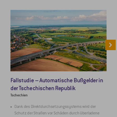
Fallstudie – Automatische Bußgelder in
S
der Tschechischen Republik
Tschechien
M
Dank des Direktdurchsetzungssystems wird der
Schutz der Straßen vor Schäden durch überladene