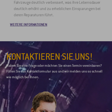
Fahrzeuge deutlich verbessert, was ihre Lebensdauer
deutlich erhöht und zu erheblichen Einsparungen bei
W
deren Reparaturen führt.
WEITERE INFORMATIONEN
KONTAKTIEREN SIE UNS!
Haben Sie eine Frage oder möchten Sie einen Termin vereinbaren?
Füllen Sie das Kontaktformular aus und wir melden uns so schnell
wie möglich bei Ihnen.