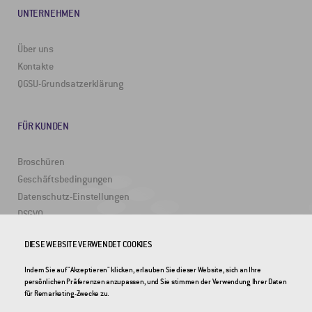
UNTERNEHMEN
Über uns
Kontakte
QGSU-Grundsatzerklärung
FÜR KUNDEN
Broschüren
Geschäftsbedingungen
Datenschutz-Einstellungen
DSGVO
DIESE WEBSITE VERWENDET COOKIES
NÜTZLICHE LINKS
Indem Sie auf "Akzeptieren" klicken, erlauben Sie dieser Website, sich an Ihre
persönlichen Präferenzen anzupassen, und Sie stimmen der Verwendung Ihrer Daten
2DRoad
für Remarketing-Zwecke zu.
Invipo