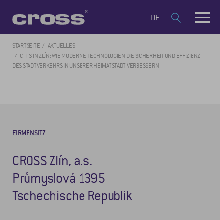
DE
STARTSEITE
AKTUELLES
C-ITS IN ZLÍN: WIE MODERNE TECHNOLOGIEN DIE SICHERHEIT UND EFFIZIENZ
DES STADTVERKEHRS IN UNSERER HEIMATSTADT VERBESSERN
FIRMENSITZ
CROSS Zlín, a.s.
Průmyslová 1395
Tschechische Republik