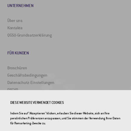
UNTERNEHMEN
Über uns
Kontakte
QGSU-Grundsatzerklärung
FÜR KUNDEN
Broschüren
Geschäftsbedingungen
Datenschutz-Einstellungen
DSGVO
DIESE WEBSITE VERWENDET COOKIES
NÜTZLICHE LINKS
Indem Sie auf "Akzeptieren" klicken, erlauben Sie dieser Website, sich an Ihre
persönlichen Präferenzen anzupassen, und Sie stimmen der Verwendung Ihrer Daten
2DRoad
für Remarketing-Zwecke zu.
Invipo