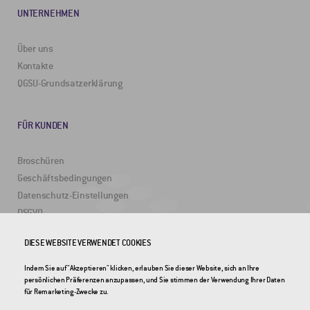
UNTERNEHMEN
Über uns
Kontakte
QGSU-Grundsatzerklärung
FÜR KUNDEN
Broschüren
Geschäftsbedingungen
Datenschutz-Einstellungen
DSGVO
DIESE WEBSITE VERWENDET COOKIES
NÜTZLICHE LINKS
Indem Sie auf "Akzeptieren" klicken, erlauben Sie dieser Website, sich an Ihre
persönlichen Präferenzen anzupassen, und Sie stimmen der Verwendung Ihrer Daten
2DRoad
für Remarketing-Zwecke zu.
Invipo