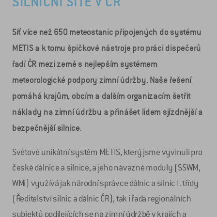
SILNIČNÍ SÍTĚ V ČR
Síť více než 650 meteostanic připojených do systému
METIS a k tomu špičkové nástroje pro práci dispečerů
řadí ČR mezi země s nejlepším systémem
meteorologické podpory zimní údržby. Naše řešení
pomáhá krajům, obcím a dalším organizacím šetřit
náklady na zimní údržbu a přinášet lidem sjízdnější a
bezpečnější silnice.
Světově unikátní systém METIS, který jsme vyvinuli pro
české dálnice a silnice, a jeho návazné moduly (SSWM,
WMi) využívá jak národní správce dálnic a silnic I. třídy
(Ředitelství silnic a dálnic ČR), tak i řada regionálních
subjektů podílejících se na zimní údržbě v krajích a