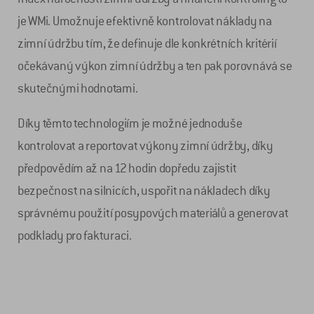
je WMi. Umožnuje efektivně kontrolovat náklady na
zimní údržbu tím, že definuje dle konkrétních kritérií
očekávaný výkon zimní údržby a ten pak porovnává se
skutečnými hodnotami.
Díky těmto technologiím je možné jednoduše
kontrolovat a reportovat výkony zimní údržby, díky
předpovědím až na 12 hodin dopředu zajistit
bezpečnost na silnicích, uspořit na nákladech díky
správnému použití posypových materiálů a generovat
podklady pro fakturaci.