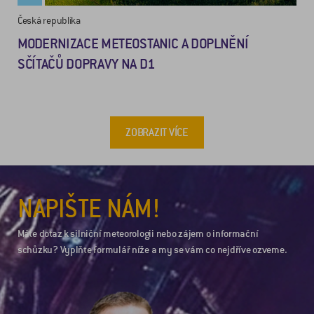
Česká republika
MODERNIZACE METEOSTANIC A DOPLNĚNÍ
SČÍTAČŮ DOPRAVY NA D1
ZOBRAZIT VÍCE
NAPIŠTE NÁM!
Máte dotaz k silniční meteorologii nebo zájem o informační
schůzku? Vyplňte formulář níže a my se vám co nejdříve ozveme.