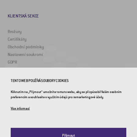
KLIENTSKÁ SEKCE
Brožury
Certifikáty
Obchodní podmínky
Nastavení soukromí
GDPR
ZAJÍMAVÉ ODKAZY
TENTO WEB POUŽÍVÁ SOUBORY COOKIES
Kliknutím na „Přijmout“ umožníte tomuto webu, aby se přizpůsobil Vašim osobním
2DRoad
preferencím a souhlasíte s využitím údajů pro remarketingové účely.
Invipo
Více informací
Přijmout