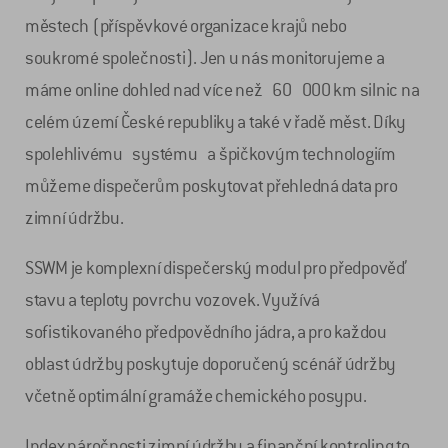
městech (příspěvkové organizace krajů nebo
soukromé společnosti). Jen u nás monitorujeme a
máme online dohled nad více než 60 000 km silnic na
celém území České republiky a také v řadě měst. Díky
spolehlivému systému a špičkovým technologiím
můžeme dispečerům poskytovat přehledná data pro
zimní údržbu.
SSWM je komplexní dispečerský modul pro předpověď
stavu a teploty povrchu vozovek. Využívá
sofistikovaného předpovědního jádra, a pro každou
oblast údržby poskytuje doporučený scénář údržby
včetně optimální gramáže chemického posypu.
Index náročnosti zimní údržby a finanční kontroling to