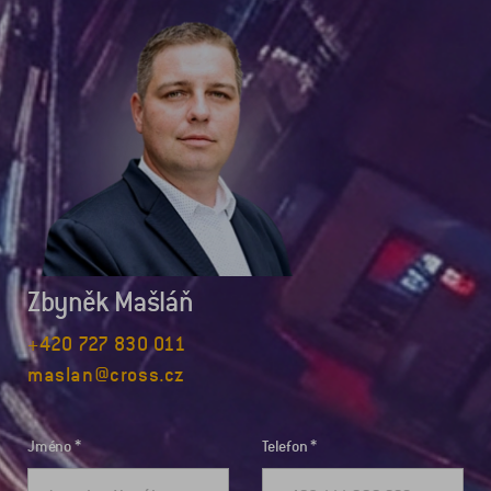
Zbyněk Mašláň
+420 727 830 011
maslan@cross.cz
Jméno
Telefon