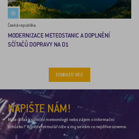
Česká republika
MODERNIZACE METEOSTANIC A DOPLNĚNÍ
SČÍTAČŮ DOPRAVY NA D1
ZOBRAZIT VÍCE
NAPIŠTE NÁM!
Máte dotaz k silniční meteorologii nebo zájem o informační
schůzku? Vyplňte formulář níže a my se vám co nejdříve ozveme.