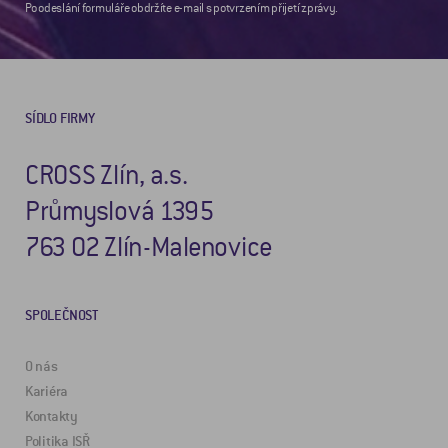
Po odeslání formuláře obdržíte e-mail s potvrzením přijetí zprávy.
SÍDLO FIRMY
CROSS Zlín, a.s.
Průmyslová 1395
763 02 Zlín-Malenovice
SPOLEČNOST
O nás
Kariéra
Kontakty
Politika ISŘ