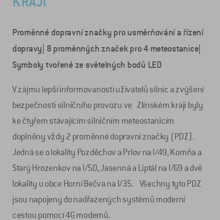
KRAJI
Proměnné dopravní značky pro usměrňování a řízení
dopravy| 8 proměnných značek pro 4 meteostanice|
Symboly tvořené ze světelných bodů LED
V zájmu lepší informovanosti uživatelů silnic a zvýšení
bezpečnosti silničního provozu ve Zlínském kraji byly
ke čtyřem stávajícím silničním meteostanicím
doplněny vždy 2 proměnné dopravní značky (PDZ).
Jedná se o lokality Pozděchov a Prlov na I/49, Komňa a
Starý Hrozenkov na I/50, Jasenná a Liptál na I/69 a dvě
lokality u obce Horní Bečva na I/35. Všechny tyto PDZ
jsou napojeny do nadřazených systémů moderní
cestou pomocí 4G modemů.