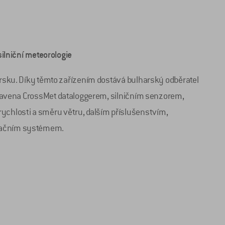
silniční meteorologie
arsku. Díky těmto zařízením dostává bulharský odběratel
vybavena CrossMet dataloggerem, silničním senzorem,
chlosti a směru větru, dalším příslušenstvím,
pretačním systémem.