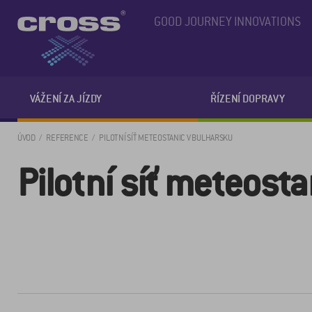
GOOD JOURNEY INNOVATIONS
VÁŽENÍ ZA JÍZDY
ŘÍZENÍ DOPRAVY
ÚVOD
REFERENCE
PILOTNÍ SÍŤ METEOSTANIC V BULHARSKU
Pilotní síť meteost