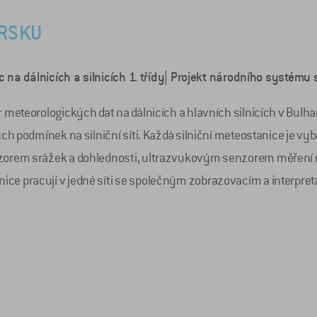
ARSKU
c na dálnicích a silnicích 1. třídy| Projekt národního systému 
r meteorologických dat na dálnicích a hlavních silnicích v Bulh
kých podmínek na silniční síti. Každá silniční meteostanice je 
nzorem srážek a dohlednosti, ultrazvukovým senzorem měření ry
nice pracují v jedné síti se společným zobrazovacím a inter