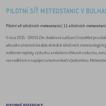
PILOTNÍ SÍŤ METEOSTANIC V BULH
Pilotní síť silničních meteostanic| 11 silničních meteostani
V roce 2015 CROSS Zlín dodal své zařízení CrossMet pro sbě
aktuální a historická data ohledně silničních meteorologic
měřením teploty vzduchu a relativní vlhkostí vzduchu, se
rozvaděčem s napájecí a komunikační jednotkou. Meteosta
PODOBNÉ REFERENCE