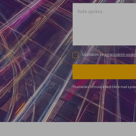
Souhlasím se
zpracováním osobní
Po odeslání formuláře obdržíte e-mail s potv