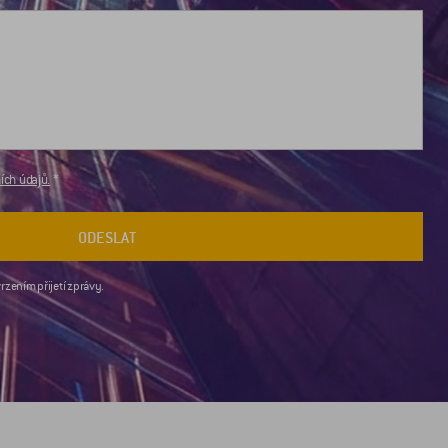
ch údajů.
ODESLAT
rzením přijetí zprávy.