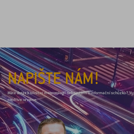
NAPIŠTE NÁM!
Máte dotaz k silniční meteorologii nebo zájem o informační schůzku? Vy
nejdříve ozveme.