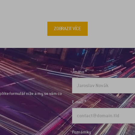
ZOBRAZIT VÍCE
Jméno
plňte formulář níže a my se vám co
E-mail
Poznámky