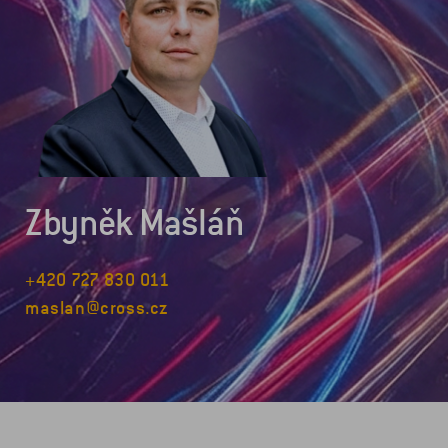
Zbyněk Mašláň
+420 727 830 011
maslan@cross.cz