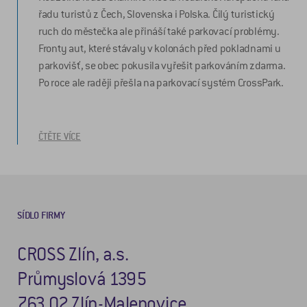
řadu turistů z Čech, Slovenska i Polska. Čilý turistický
ruch do městečka ale přináší také parkovací problémy.
Fronty aut, které stávaly v kolonách před pokladnami u
parkovišť, se obec pokusila vyřešit parkováním zdarma.
Po roce ale raději přešla na parkovací systém CrossPark.
ČTĚTE VÍCE
SÍDLO FIRMY
CROSS Zlín, a.s.
Průmyslová 1395
763 02 Zlín-Malenovice