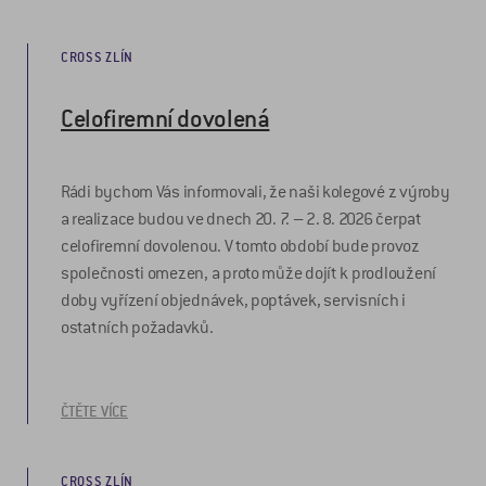
CROSS ZLÍN
Celofiremní dovolená
Rádi bychom Vás informovali, že naši kolegové z výroby
a realizace budou ve dnech 20. 7. – 2. 8. 2026 čerpat
celofiremní dovolenou. V tomto období bude provoz
společnosti omezen, a proto může dojít k prodloužení
doby vyřízení objednávek, poptávek, servisních i
ostatních požadavků.
ČTĚTE VÍCE
CROSS ZLÍN