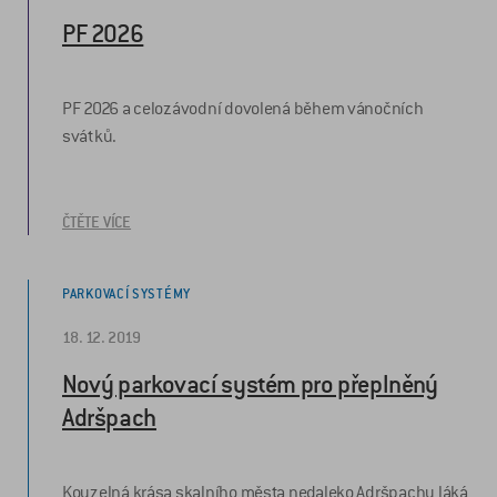
PF 2026
PF 2026 a celozávodní dovolená během vánočních
svátků.
ČTĚTE VÍCE
PARKOVACÍ SYSTÉMY
18. 12. 2019
Nový parkovací systém pro přeplněný
Adršpach
Kouzelná krása skalního města nedaleko Adršpachu láká