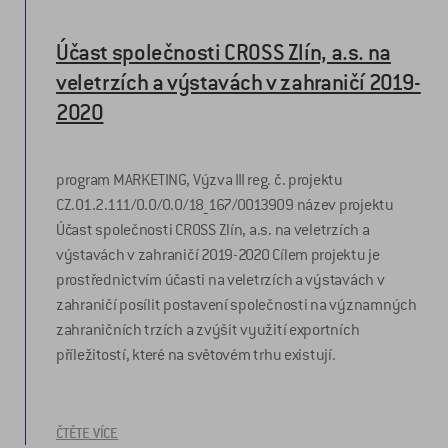
Účast společnosti CROSS Zlín, a.s. na
veletrzích a výstavách v zahraničí 2019-
2020
program MARKETING, Výzva III reg. č. projektu
CZ.01.2.111/0.0/0.0/18_167/0013909 název projektu
Účast společnosti CROSS Zlín, a.s. na veletrzích a
výstavách v zahraničí 2019-2020 Cílem projektu je
prostřednictvím účasti na veletrzích a výstavách v
zahraničí posílit postavení společnosti na významných
zahraničních trzích a zvýšit využití exportních
příležitostí, které na světovém trhu existují.
ČTĚTE VÍCE