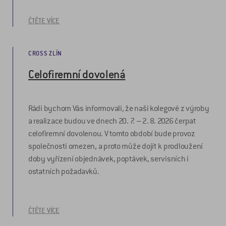
ČTĚTE VÍCE
CROSS ZLÍN
Celofiremní dovolená
Rádi bychom Vás informovali, že naši kolegové z výroby
a realizace budou ve dnech 20. 7. – 2. 8. 2026 čerpat
celofiremní dovolenou. V tomto období bude provoz
společnosti omezen, a proto může dojít k prodloužení
doby vyřízení objednávek, poptávek, servisních i
ostatních požadavků.
ČTĚTE VÍCE