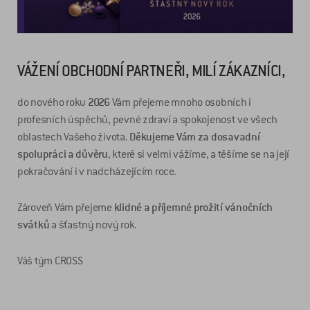
VÁŽENÍ OBCHODNÍ PARTNEŘI, MILÍ ZÁKAZNÍCI,
do nového roku
2026
Vám přejeme mnoho osobních i
profesních úspěchů, pevné zdraví a spokojenost ve všech
oblastech Vašeho života.
Děkujeme Vám za dosavadní
spolupráci a důvěru
, které si velmi vážíme, a těšíme se na její
pokračování i v nadcházejícím roce.
Zároveň Vám přejeme
klidné a příjemné prožití vánočních
svátků
a šťastný nový rok.
Váš tým CROSS