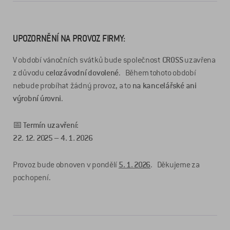
UPOZORNĚNÍ NA PROVOZ FIRMY:
V období vánočních svátků bude společnost
CROSS
uzavřena
z důvodu
celozávodní dovolené
. Během tohoto období
nebude probíhat žádný provoz, a to
na kancelářské ani
výrobní úrovni
.
📅
Termín uzavření:
22. 12. 2025 – 4. 1. 2026
Provoz bude obnoven v pondělí
5. 1. 2026
. Děkujeme za
pochopení.