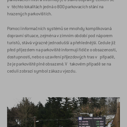
v těchto lokalitách jedná o 800 parkovacích stání na
hrazených parkovištích.
Pomocí informačních systémů se mnohdy komplikovaná
dopravní situace, zejména v zimním období pod náporem
turistů, stává výrazně jednodušší a přehlednější. Cedule již
před příjezdem na parkoviště informují řidiče o obsazenosti,
dostupnosti, nebo o uzavření příjezdových tras v případě,
že je parkoviště plně obsazené. V takovém případě se na
ceduli zobrazí symbol zákazu vjezdu.