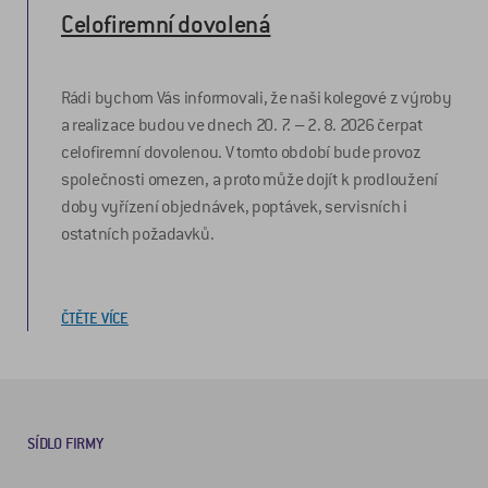
Celofiremní dovolená
Rádi bychom Vás informovali, že naši kolegové z výroby
a realizace budou ve dnech 20. 7. – 2. 8. 2026 čerpat
celofiremní dovolenou. V tomto období bude provoz
společnosti omezen, a proto může dojít k prodloužení
doby vyřízení objednávek, poptávek, servisních i
ostatních požadavků.
ČTĚTE VÍCE
SÍDLO FIRMY