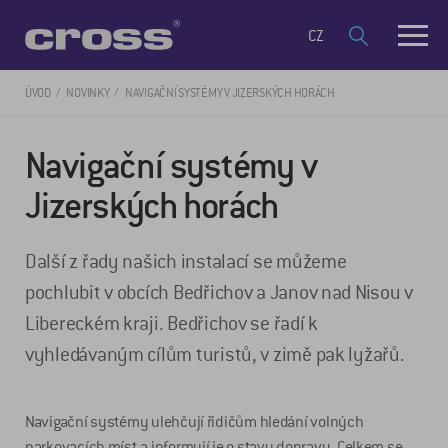
CZ
ÚVOD
NOVINKY
NAVIGAČNÍ SYSTÉMY V JIZERSKÝCH HORÁCH
Navigační systémy v
Jizerských horách
Další z řady našich instalací se můžeme
pochlubit v obcích Bedřichov a Janov nad Nisou v
Libereckém kraji. Bedřichov se řadí k
vyhledávaným cílům turistů, v zimě pak lyžařů.
Navigační systémy ulehčují řidičům hledání volných
parkovacích míst a informují je o stavu dopravy. Celkem se