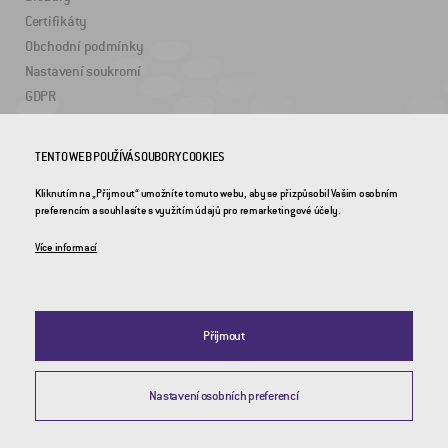
Certifikáty
Obchodní podmínky
Nastavení soukromí
GDPR
TENTO WEB POUŽÍVÁ SOUBORY COOKIES
ZAJÍMAVÉ ODKAZY
Kliknutím na „Přijmout“ umožníte tomuto webu, aby se přizpůsobil Vašim osobním
2DRoad
preferencím a souhlasíte s využitím údajů pro remarketingové účely.
Invipo
Více informací
Přijmout
Nastavení osobních preferencí
© 2026 CROSS Zlín, a.s. / Všechna práva vyhrazena / Webdesign by
Studio 9