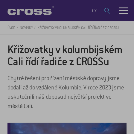
CZ
ÚVOD
NOVINKY
KŘIŽOVATKY V KOLUMBIJSKÉM CALI ŘÍDÍ ŘADIČE Z CROSSU
Křižovatky v kolumbijském
Cali řídí řadiče z CROSSu
Chytré řešení pro řízení městské dopravy jsme
dodali až do vzdálené Kolumbie. V roce 2023 jsme
uskutečnili náš doposud největší projekt ve
městě Cali.