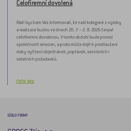
Celofiremní dovolená
Rádi bychom Vás informovali, že naši kolegové z výroby
a realizace budou ve dnech 20. 7. – 2. 8. 2026 čerpat
celofiremní dovolenou. V tomto období bude provoz
společnosti omezen, a proto může dojít k prodloužení
doby vyřízení objednávek, poptávek, servisních i
ostatních požadavků.
ČTĚTE VÍCE
SÍDLO FIRMY