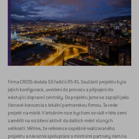
Firma CROSS dodala 50 řadičů RS 4S. Součástí projektu byla
jejich konfigurace, uvedení do provozu a připojení do
existující dopravní centrály. Do projektu jsme se zapojili jako
členové konsorcia s lokální partnerskou firmou. Ta vede
projekt na místě. V letošním roce bychom se rádi v této zemi
zaměřili na rozšíření aktivit do dalších měst různých
velikostí. Věříme, že reference úspěšně realizovaného
projektu a návazná spolupráce s místními partnery nám na