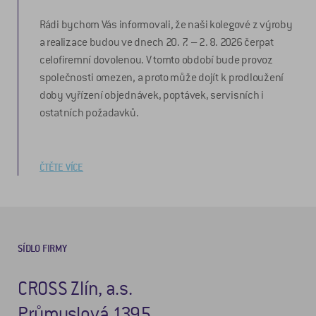
Rádi bychom Vás informovali, že naši kolegové z výroby
a realizace budou ve dnech 20. 7. – 2. 8. 2026 čerpat
celofiremní dovolenou. V tomto období bude provoz
společnosti omezen, a proto může dojít k prodloužení
doby vyřízení objednávek, poptávek, servisních i
ostatních požadavků.
ČTĚTE VÍCE
SÍDLO FIRMY
CROSS Zlín, a.s.
Průmyslová 1395