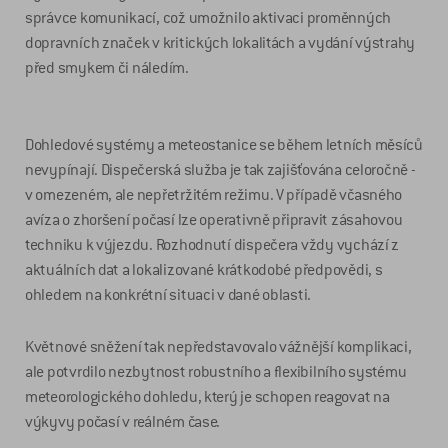
správce komunikací, což umožnilo aktivaci proměnných
dopravních značek v kritických lokalitách a vydání výstrahy
před smykem či náledím.
Dohledové systémy a meteostanice se během letních měsíců
nevypínají. Dispečerská služba je tak zajišťována celoročně -
v omezeném, ale nepřetržitém režimu. V případě včasného
avíza o zhoršení počasí lze operativně připravit zásahovou
techniku k výjezdu. Rozhodnutí dispečera vždy vychází z
aktuálních dat a lokalizované krátkodobé předpovědi, s
ohledem na konkrétní situaci v dané oblasti.
Květnové sněžení tak nepředstavovalo vážnější komplikaci,
ale potvrdilo nezbytnost robustního a flexibilního systému
meteorologického dohledu, který je schopen reagovat na
výkyvy počasí v reálném čase.