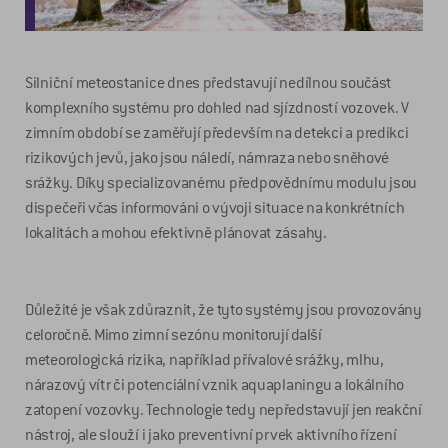
Silniční meteostanice dnes představují nedílnou součást
komplexního systému pro dohled nad sjízdností vozovek. V
zimním období se zaměřují především na detekci a predikci
rizikových jevů, jako jsou náledí, námraza nebo sněhové
srážky. Díky specializovanému předpovědnímu modulu jsou
dispečeři včas informováni o vývoji situace na konkrétních
lokalitách a mohou efektivně plánovat zásahy.
Důležité je však zdůraznit, že tyto systémy jsou provozovány
celoročně. Mimo zimní sezónu monitorují další
meteorologická rizika, například přívalové srážky, mlhu,
nárazový vítr či potenciální vznik aquaplaningu a lokálního
zatopení vozovky. Technologie tedy nepředstavují jen reakční
nástroj, ale slouží i jako preventivní prvek aktivního řízení