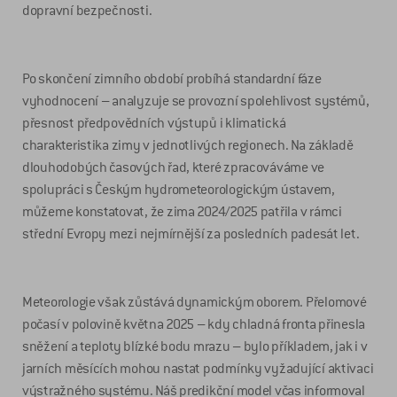
dopravní bezpečnosti.
Po skončení zimního období probíhá standardní fáze
vyhodnocení – analyzuje se provozní spolehlivost systémů,
přesnost předpovědních výstupů i klimatická
charakteristika zimy v jednotlivých regionech. Na základě
dlouhodobých časových řad, které zpracováváme ve
spolupráci s Českým hydrometeorologickým ústavem,
můžeme konstatovat, že zima 2024/2025 patřila v rámci
střední Evropy mezi nejmírnější za posledních padesát let.
Meteorologie však zůstává dynamickým oborem. Přelomové
počasí v polovině května 2025 – kdy chladná fronta přinesla
sněžení a teploty blízké bodu mrazu – bylo příkladem, jak i v
jarních měsících mohou nastat podmínky vyžadující aktivaci
výstražného systému. Náš predikční model včas informoval