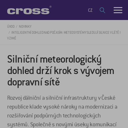
CZ
ÚVOD
NOVINKY
INTELIGENTNÍ DOHLED NAD POČASÍM: METEOSYSTÉMY SLEDUJÍ SILNICE V LÉTĚ I
V ZIMĚ
Silniční meteorologický
dohled drží krok s vývojem
dopravní sítě
Rozvoj dálniční a silniční infrastruktury v České
republice klade vysoké nároky na modernizaci a
rozšiřování podpůrných technologických
systémů. Společně s novými úseky komunikací