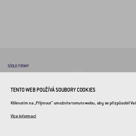
SÍDLO FIRMY
CROSS Zlín, a.s.
TENTO WEB POUŽÍVÁ SOUBORY COOKIES
Průmyslová 1395
763 02 Zlín-Malenovice
Kliknutím na „Přijmout“ umožníte tomuto webu, aby se přizpůsobil Va
Více informací