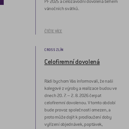
PF 2025 a celozávodní dovolená během
vánočních svátků.
ČTĚTE VÍCE
CROSS ZLÍN
Celofiremní dovolená
Rádi bychom Vás informovali, že naši
kolegové z výroby a realizace budou ve
dnech 20. 7. – 2. 8. 2026 čerpat
celofiremní dovolenou. V tomto období
bude provoz společnosti omezen, a
proto může dojít k prodloužení doby
vyřízení objednávek, poptávek,