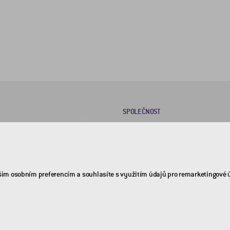
SPOLEČNOST
O nás
Kariéra
Kontakty
šim osobním preferencím a souhlasíte s využitím údajů pro remarketingové 
Politika ISŘ
Ochrana oznamovatelů
(whistleblowing)
Dotační programy