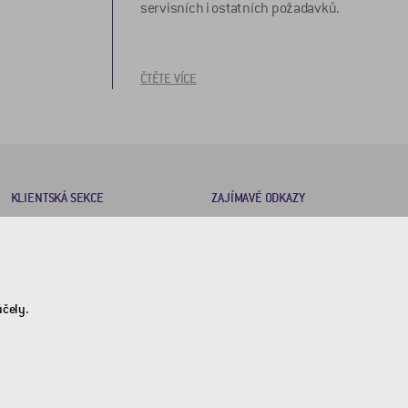
servisních i ostatních požadavků.
ČTĚTE VÍCE
KLIENTSKÁ SEKCE
ZAJÍMAVÉ ODKAZY
Brožury
2DRoad
Certifikáty
Invipo
Obchodní podmínky
účely.
Nastavení soukromí
GDPR