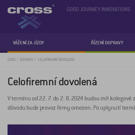
GOOD JOURNEY INNOVATIONS
VÁŽENÍ ZA JÍZDY
ŘÍZENÍ DOPRAVY
ÚVOD
NOVINKY
CELOFIREMNÍ DOVOLENÁ
Celofiremní dovolená
V termínu od 22. 7. do 2. 8. 2024 budou mít kolegové 
důvodu bude provoz firmy omezen. Po uplynutí term