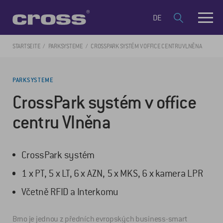
DE
STARTSEITE
PARKSYSTEME
CROSSPARK SYSTÉM V OFFICE CENTRU VLNĚNA
PARKSYSTEME
CrossPark systém v office
centru Vlněna
CrossPark systém
1 x PT, 5 x LT, 6 x AZN, 5 x MKS, 6 x kamera LPR
Včetně RFID a Interkomu
Brno je jednou z předních evropských business-smart