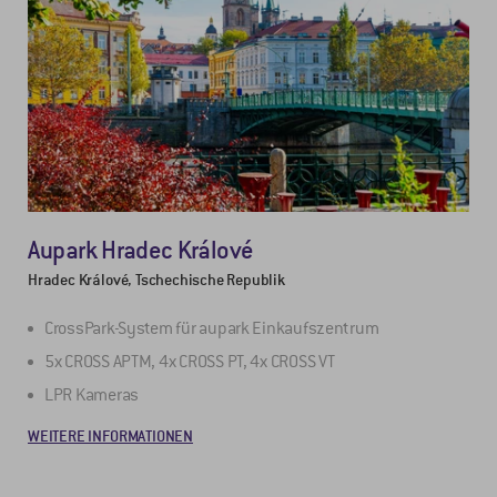
Aupark Hradec Králové
Hradec Králové, Tschechische Republik
CrossPark-System für aupark Einkaufszentrum
5x CROSS APTM, 4x CROSS PT, 4x CROSS VT
LPR Kameras
WEITERE INFORMATIONEN