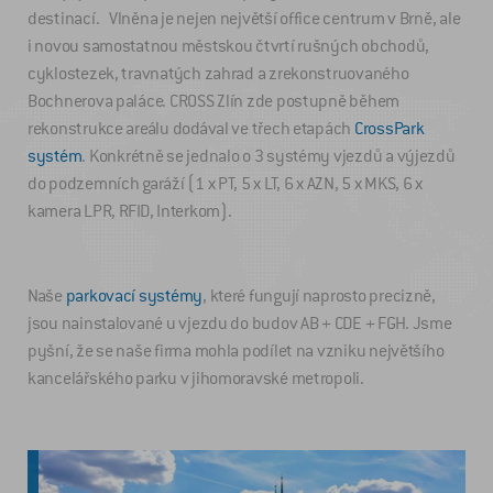
destinací. Vlněna je nejen největší office centrum v Brně, ale
i novou samostatnou městskou čtvrtí rušných obchodů,
cyklostezek, travnatých zahrad a zrekonstruovaného
Bochnerova paláce. CROSS Zlín zde postupně během
rekonstrukce areálu dodával ve třech etapách
CrossPark
systém
. Konkrétně se jednalo o 3 systémy vjezdů a výjezdů
do podzemních garáží (1 x PT, 5 x LT, 6 x AZN, 5 x MKS, 6 x
kamera LPR, RFID, Interkom).
Naše
parkovací systémy
, které fungují naprosto precizně,
jsou nainstalované u vjezdu do budov AB + CDE + FGH. Jsme
pyšní, že se naše firma mohla podílet na vzniku největšího
kancelářského parku v jihomoravské metropoli.