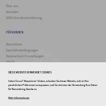
Über uns
Kontakte
QGSU-Grundsatzerklärung
FÜR KUNDEN
Broschüren
Geschäftsbedingungen
Datenschutz-Einstellungen
DSGVO
DIESE WEBSITE VERWENDET COOKIES
NÜTZLICHE LINKS
Indem Sie auf "Akzeptieren" klicken, erlauben Sie dieser Website, sich an Ihre
persönlichen Präferenzen anzupassen, und Sie stimmen der Verwendung Ihrer Daten
2DRoad
für Remarketing-Zwecke zu.
Invipo
Mehr Informationen