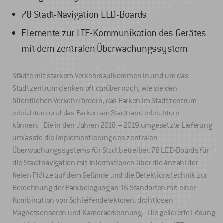
78 Stadt-Navigation LED-Boards
Elemente zur LTE-Kommunikation des Gerätes
mit dem zentralen Überwachungssystem
Städte mit starkem Verkehrsaufkommen in und um das
Stadtzentrum denken oft darüber nach, wie sie den
öffentlichen Verkehr fördern, das Parken im Stadtzentrum
erleichtern und das Parken am Stadtrand erleichtern
können. Die in den Jahren 2018 – 2019 umgesetzte Lieferung
umfasste die Implementierung des zentralen
Überwachungssystems für Stadtbetreiber, 78 LED-Boards für
die Stadtnavigation mit Informationen über die Anzahl der
freien Plätze auf dem Gelände und die Detektionstechnik zur
Berechnung der Parkbelegung an 16 Standorten mit einer
Kombination von Schleifendetektoren, drahtlosen
Magnetsensoren und Kameraerkennung. Die gelieferte Lösung