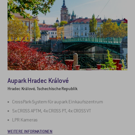
Aupark Hradec Králové
Hradec Králové, Tschechische Republik
CrossPark-System für aupark Einkaufszentrum
5x CROSS APTM, 4x CROSS PT, 4x CROSS VT
LPR Kameras
WEITERE INFORMATIONEN