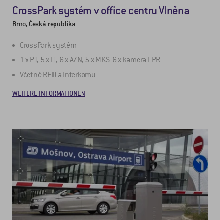
CrossPark systém v office centru Vlněna
Brno, Česká republika
CrossPark systém
1 x PT, 5 x LT, 6 x AZN, 5 x MKS, 6 x kamera LPR
Včetně RFID a Interkomu
WEITERE INFORMATIONEN