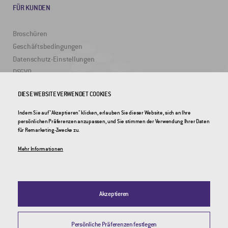
FÜR KUNDEN
Broschüren
Geschäftsbedingungen
Datenschutz-Einstellungen
DSGVO
DIESE WEBSITE VERWENDET COOKIES
NÜTZLICHE LINKS
Indem Sie auf "Akzeptieren" klicken, erlauben Sie dieser Website, sich an Ihre
persönlichen Präferenzen anzupassen, und Sie stimmen der Verwendung Ihrer Daten
2DRoad
für Remarketing-Zwecke zu.
Invipo
Mehr Informationen
Akzeptieren
Persönliche Präferenzen festlegen