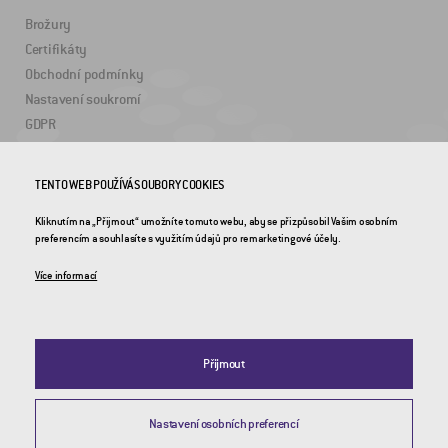
Brožury
Certifikáty
Obchodní podmínky
Nastavení soukromí
GDPR
TENTO WEB POUŽÍVÁ SOUBORY COOKIES
ZAJÍMAVÉ ODKAZY
Kliknutím na „Přijmout“ umožníte tomuto webu, aby se přizpůsobil Vašim osobním
2DRoad
preferencím a souhlasíte s využitím údajů pro remarketingové účely.
Invipo
Více informací
Přijmout
Nastavení osobních preferencí
© 2026 CROSS Zlín, a.s. / Všechna práva vyhrazena / Webdesign by
Studio 9