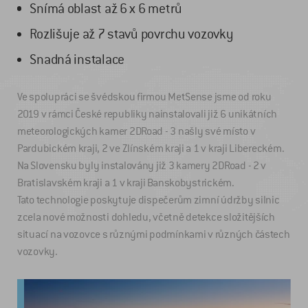
Snímá oblast až 6 x 6 metrů
Rozlišuje až 7 stavů povrchu vozovky
Snadná instalace
Ve spolupráci se švédskou firmou MetSense jsme od roku
2019 v rámci České republiky nainstalovali již 6 unikátních
meteorologických kamer 2DRoad - 3 našly své místo v
Pardubickém kraji, 2 ve Zlínském kraji a 1 v kraji Libereckém.
Na Slovensku byly instalovány již 3 kamery 2DRoad - 2 v
Bratislavském kraji a 1 v kraji Banskobystrickém.
Tato technologie poskytuje dispečerům zimní údržby silnic
zcela nové možnosti dohledu, včetně detekce složitějších
situací na vozovce s různými podmínkami v různých částech
vozovky.