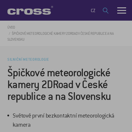
CZ
ÚVOD
ŠPIČKOVÉ METEOROLOGICKÉ KAMERY 2DROAD V ČESKÉ REPUBLICE A NA
SLOVENSKU
SILNIČNÍ METEOROLOGIE
Špičkové meteorologické
kamery 2DRoad v České
republice a na Slovensku
Světově první bezkontaktní meteorologická
kamera