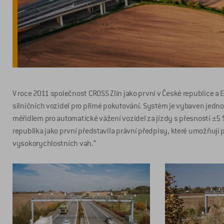
V roce 2011 společnost CROSS Zlín jako první v České republice 
silničních vozidel pro přímé pokutování. Systém je vybaven jed
měřidlem pro automatické vážení vozidel za jízdy s přesností ±5
republika jako první představila právní předpisy, které umožňuj
vysokorychlostních vah.“