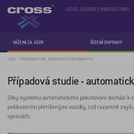
GOOD JOURNEY INNOVATIONS
VÁŽENÍ ZA JÍZDY
ŘÍZENÍ DOPRAVY
ÚVOD
PŘÍPADOVÁ STUDIE - AUTOMATICKÉ POKUTOVÁNÍ V ČR
Případová studie - automatic
Díky systému automatického pokutování dochází k zá
poškozením přetíženými vozidly, což razantně zvyšuj
opravách.