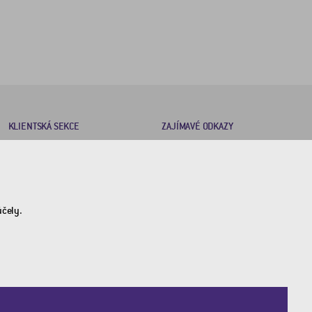
KLIENTSKÁ SEKCE
ZAJÍMAVÉ ODKAZY
Brožury
2DRoad
Certifikáty
Invipo
Obchodní podmínky
účely.
Nastavení soukromí
GDPR