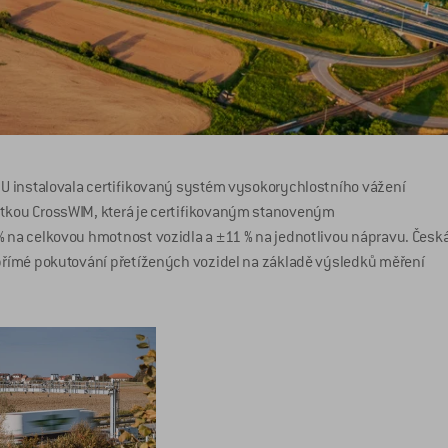
a EU instalovala certiﬁkovaný systém vysokorychlostního vážení
notkou CrossWIM, která je certiﬁkovaným stanoveným
 % na celkovou hmotnost vozidla a ±11 % na jednotlivou nápravu. Česk
í přímé pokutování přetížených vozidel na základě výsledků měření