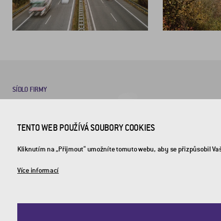
SÍDLO FIRMY
CROSS Zlín, a.s.
TENTO WEB POUŽÍVÁ SOUBORY COOKIES
Průmyslová 1395
Kliknutím na „Přijmout“ umožníte tomuto webu, aby se přizpůsobil Va
763 02 Zlín-Malenovice
Více informací