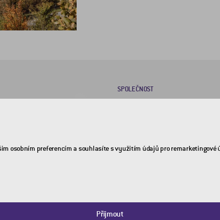
SPOLEČNOST
O nás
Kariéra
Kontakty
šim osobním preferencím a souhlasíte s využitím údajů pro remarketingové 
Politika ISŘ
Ochrana oznamovatelů
(whistleblowing)
Dotační programy
Přijmout