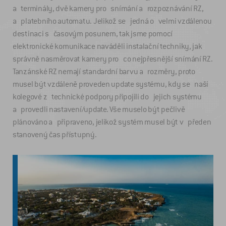
a terminály, dvě kamery pro snímání a rozpoznávání RZ,
a platebního automatu. Jelikož se jedná o velmi vzdálenou
destinaci s časovým posunem, tak jsme pomocí
elektronické komunikace naváděli instalační techniky, jak
správně nasměrovat kamery pro co nejpřesnější snímání RZ.
Tanzánské RZ nemají standardní barvu a rozměry, proto
musel být vzdáleně proveden update systému, kdy se naši
kolegové z technické podpory připojili do jejich systému
a provedli nastavení/update. Vše muselo být pečlivě
plánováno a připraveno, jelikož systém musel být v předen
stanovený čas přístupný.