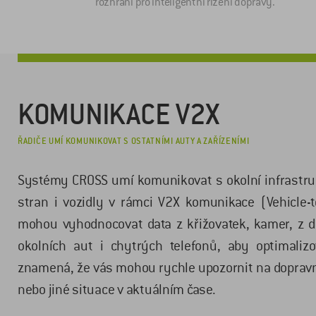
rozhraní pro inteligentní řízení dopravy.
KOMUNIKACE V2X
ŘADIČE UMÍ KOMUNIKOVAT S OSTATNÍMI AUTY A ZAŘÍZENÍMI
Systémy CROSS umí komunikovat s okolní infrastruk
stran i vozidly v rámci V2X komunikace (Vehicle-
mohou vyhodnocovat data z křižovatek, kamer, z dop
okolních aut i chytrých telefonů, aby optimalizo
znamená, že vás mohou rychle upozornit na dopravní
nebo jiné situace v aktuálním čase.