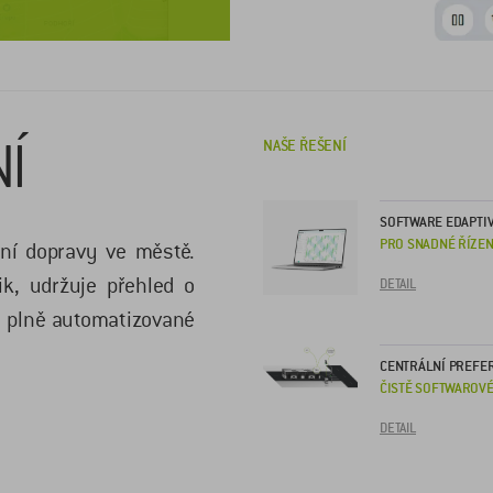
Í
NAŠE ŘEŠENÍ
SOFTWARE EDAPTI
PRO SNADNÉ ŘÍZEN
ení dopravy ve městě.
ik, udržuje přehled o
DETAIL
á plně automatizované
CENTRÁLNÍ PREFE
ČISTĚ SOFTWAROVÉ
DETAIL