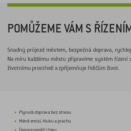
POMŮŽEME VÁM S ŘÍZENÍ
Snadný průjezd městem, bezpečná doprava, rychlej
Na míru každému městu připravíme systém řízení d
životnímu prostředí a zpříjemňuje řidičům život.
Plynulá doprava bez stresu
Méně emisí, hluku a prachu
Úspora peněž i času