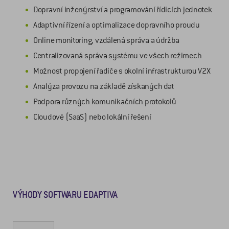
Dopravní inženýrství a programování řídicích jednotek
Adaptivní řízení a optimalizace dopravního proudu
Online monitoring, vzdálená správa a údržba
Centralizovaná správa systému ve všech režimech
Možnost propojení řadiče s okolní infrastrukturou V2X
Analýza provozu na základě získaných dat
Podpora různých komunikačních protokolů
Cloudové (SaaS) nebo lokální řešení
VÝHODY SOFTWARU EDAPTIVA