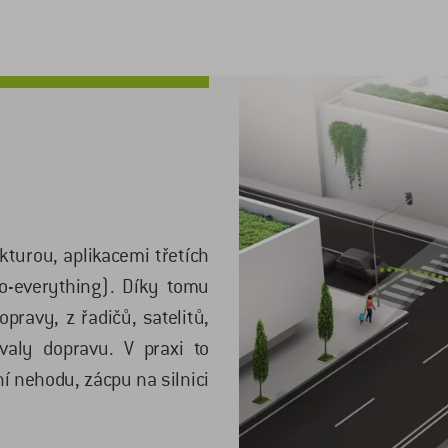
turou, aplikacemi třetích
to-everything). Díky tomu
ravy, z řadičů, satelitů,
valy dopravu. V praxi to
 nehodu, zácpu na silnici