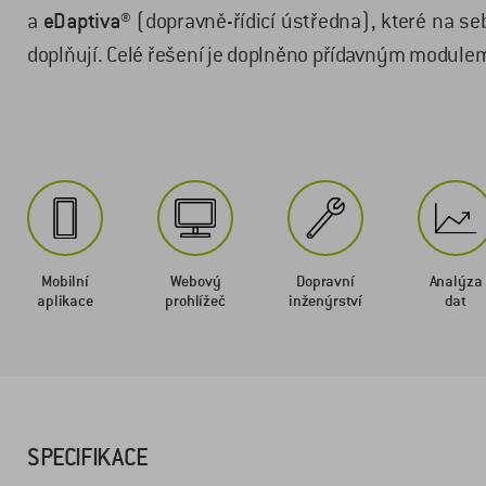
a
eDaptiva®
(dopravně-řídicí ústředna), které na se
doplňují. Celé řešení je doplněno přídavným module
Mobilní
Webový
Dopravní
Analýza
aplikace
prohlížeč
inženýrství
dat
SPECIFIKACE