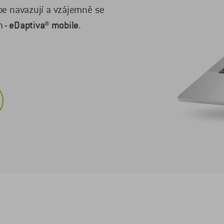
be navazují a vzájemně se
m -
eDaptiva® mobile
.