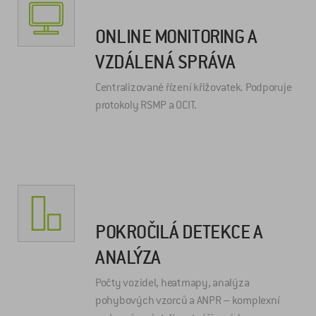
ONLINE MONITORING A
VZDÁLENÁ SPRÁVA
Centralizované řízení křižovatek. Podporuje
protokoly RSMP a OCIT.
POKROČILÁ DETEKCE A
ANALÝZA
Počty vozidel, heatmapy, analýza
pohybových vzorců a ANPR – komplexní