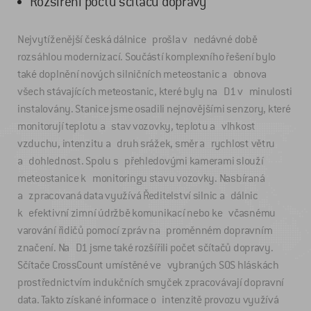
Rozšíření počtu sčítačů dopravy
Nejvytíženější česká dálnice prošla v nedávné době
rozsáhlou modernizací. Součástí komplexního řešení bylo
také doplnění nových silničních meteostanic a obnova
všech stávajících meteostanic, které byly na D1 v minulosti
instalovány. Stanice jsme osadili nejnovějšími senzory, které
monitorují teplotu a stav vozovky, teplotu a vlhkost
vzduchu, intenzitu a druh srážek, směr a rychlost větru
a dohlednost. Spolu s přehledovými kamerami slouží
meteostanice k monitoringu stavu vozovky. Nasbíraná
a zpracovaná data využívá Ředitelství silnic a dálnic
k efektivní zimní údržbě komunikací nebo ke včasnému
varování řidičů pomocí zpráv na proměnném dopravním
značení. Na D1 jsme také rozšířili počet sčítačů dopravy.
Sčítače CrossCount umístěné ve vybraných SOS hláskách
prostřednictvím indukčních smyček zpracovávají dopravní
data. Takto získané informace o intenzitě provozu využívá