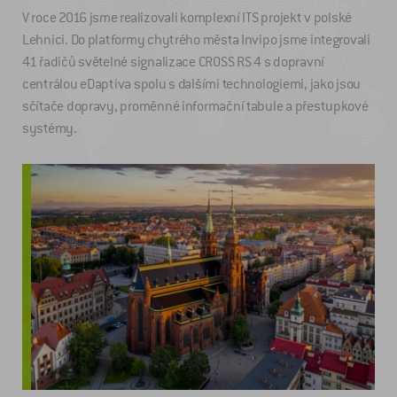
V roce 2016 jsme realizovali komplexní ITS projekt v polské
Lehnici. Do platformy chytrého města Invipo jsme integrovali
41 řadičů světelné signalizace CROSS RS 4 s dopravní
centrálou eDaptiva spolu s dalšími technologiemi, jako jsou
sčítače dopravy, proměnné informační tabule a přestupkové
systémy.