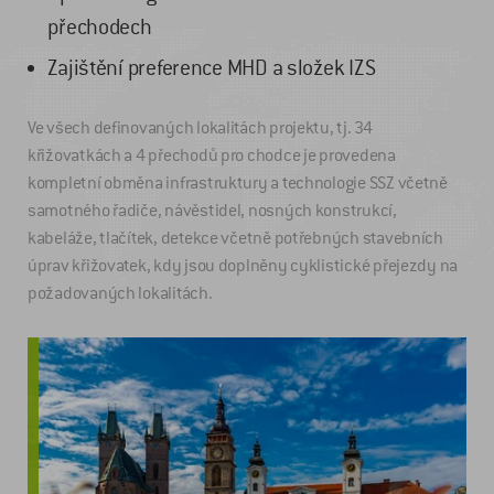
přechodech
Zajištění preference MHD a složek IZS
Ve všech definovaných lokalitách projektu, tj. 34
křižovatkách a 4 přechodů pro chodce je provedena
kompletní obměna infrastruktury a technologie SSZ včetně
samotného řadiče, návěstidel, nosných konstrukcí,
kabeláže, tlačítek, detekce včetně potřebných stavebních
úprav křižovatek, kdy jsou doplněny cyklistické přejezdy na
požadovaných lokalitách.