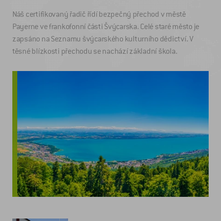
Náš certifikovaný řadič řídí bezpečný přechod v městě
Payerne ve frankofonní části Švýcarska. Celé staré město je
zapsáno na Seznamu švýcarského kulturního dědictví. V
těsné blízkosti přechodu se nachází základní škola.