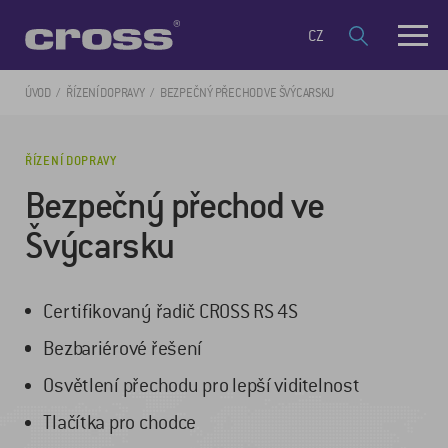
CZ
ÚVOD
ŘÍZENÍ DOPRAVY
BEZPEČNÝ PŘECHOD VE ŠVÝCARSKU
ŘÍZENÍ DOPRAVY
Bezpečný přechod ve
Švýcarsku
Certifikovaný řadič CROSS RS 4S
Bezbariérové řešení
Osvětlení přechodu pro lepší viditelnost
Tlačítka pro chodce