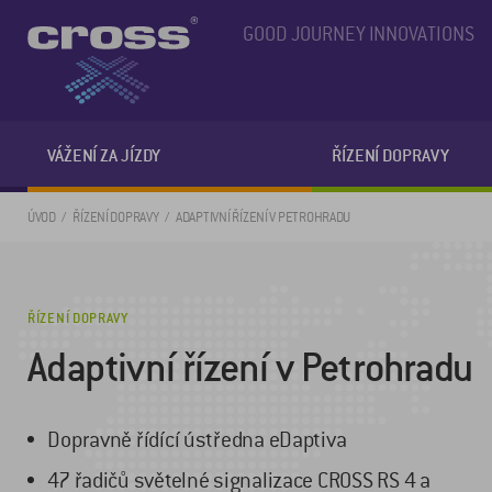
GOOD JOURNEY INNOVATIONS
VÁŽENÍ ZA JÍZDY
ŘÍZENÍ DOPRAVY
ÚVOD
ŘÍZENÍ DOPRAVY
ADAPTIVNÍ ŘÍZENÍ V PETROHRADU
ŘÍZENÍ DOPRAVY
Adaptivní řízení v Petrohradu
Dopravně řídící ústředna eDaptiva
47 řadičů světelné signalizace CROSS RS 4 a