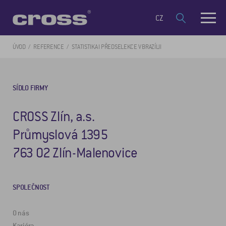
CZ
ÚVOD
REFERENCE
STATISTIKA I PŘEDSELEKCE V BRAZÍLII
SÍDLO FIRMY
CROSS Zlín, a.s.
Průmyslová 1395
763 02 Zlín-Malenovice
SPOLEČNOST
O nás
Kariéra