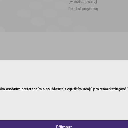
(whistleblowing)
Dotační programy
šim osobním preferencím a souhlasíte s využitím údajů pro remarketingové 
Přijmout