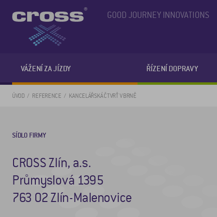
GOOD JOURNEY INNOVATIONS
VÁŽENÍ ZA JÍZDY
ŘÍZENÍ DOPRAVY
ÚVOD
REFERENCE
KANCELÁŘSKÁ ČTVRŤ V BRNĚ
SÍDLO FIRMY
CROSS Zlín, a.s.
Průmyslová 1395
763 02 Zlín-Malenovice