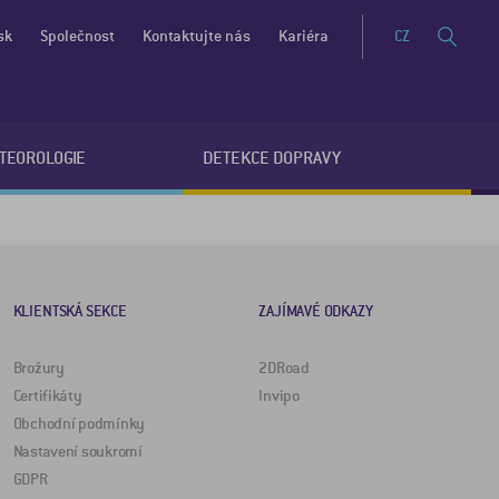
sk
Společnost
Kontaktujte nás
Kariéra
CZ
ETEOROLOGIE
DETEKCE DOPRAVY
KLIENTSKÁ SEKCE
ZAJÍMAVÉ ODKAZY
Brožury
2DRoad
Certifikáty
Invipo
Obchodní podmínky
Nastavení soukromí
GDPR