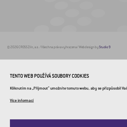
© 2026 CROSS Zlín, a.s. / Všechna práva vyhrazena / Webdesign by
Studio 9
TENTO WEB POUŽÍVÁ SOUBORY COOKIES
Kliknutím na „Přijmout“ umožníte tomuto webu, aby se přizpůsobil Va
Více informací