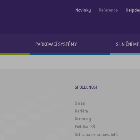
Novinky
Reference
Helpde
PARKOVACÍ SYSTÉMY
SILNIČNÍ M
SPOLEČNOST
O nás
Kariéra
Kontakty
Politika ISŘ
Ochrana oznamovatelů