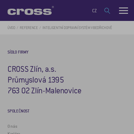
CZ
ÚVOD
REFERENCE
INTELIGENTNÍ DOPRAVNÍ SYSTÉM V BEDŘICHOVĚ
SÍDLO FIRMY
CROSS Zlín, a.s.
Průmyslová 1395
763 02 Zlín-Malenovice
SPOLEČNOST
O nás
Kariéra