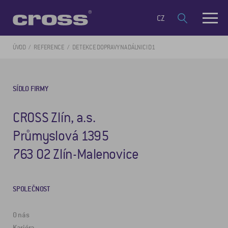
CZ
ÚVOD
REFERENCE
DETEKCE DOPRAVY NA DÁLNICI D1
SÍDLO FIRMY
CROSS Zlín, a.s.
Průmyslová 1395
763 02 Zlín-Malenovice
SPOLEČNOST
O nás
Kariéra