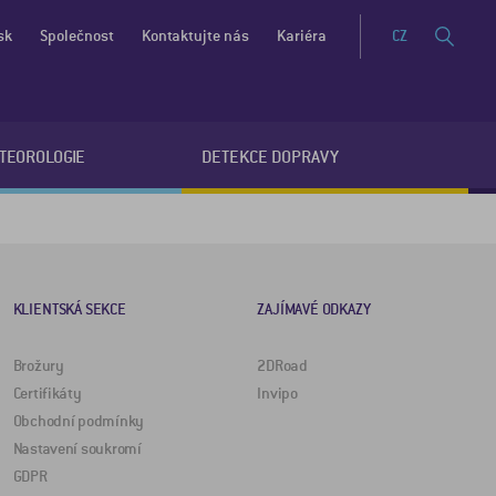
sk
Společnost
Kontaktujte nás
Kariéra
CZ
ETEOROLOGIE
DETEKCE DOPRAVY
KLIENTSKÁ SEKCE
ZAJÍMAVÉ ODKAZY
Brožury
2DRoad
Certifikáty
Invipo
Obchodní podmínky
Nastavení soukromí
GDPR