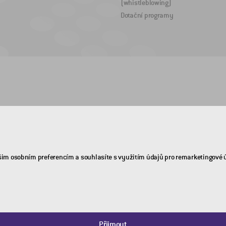
(whistleblowing)
Dotační programy
šim osobním preferencím a souhlasíte s využitím údajů pro remarketingové 
Přijmout