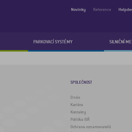
Novinky
Reference
Helpde
PARKOVACÍ SYSTÉMY
SILNIČNÍ M
SPOLEČNOST
O nás
Kariéra
Kontakty
Politika ISŘ
Ochrana oznamovatelů