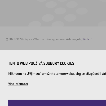
© 2026 CROSS Zlín, a.s. / Všechna práva vyhrazena / Webdesign by
Studio 9
TENTO WEB POUŽÍVÁ SOUBORY COOKIES
Kliknutím na „Přijmout“ umožníte tomuto webu, aby se přizpůsobil Va
Více informací