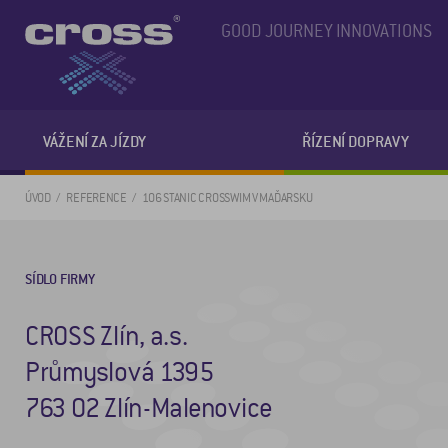
GOOD JOURNEY INNOVATIONS
VÁŽENÍ ZA JÍZDY
ŘÍZENÍ DOPRAVY
ÚVOD
REFERENCE
106 STANIC CROSSWIM V MAĎARSKU
SÍDLO FIRMY
CROSS Zlín, a.s.
Průmyslová 1395
763 02 Zlín-Malenovice