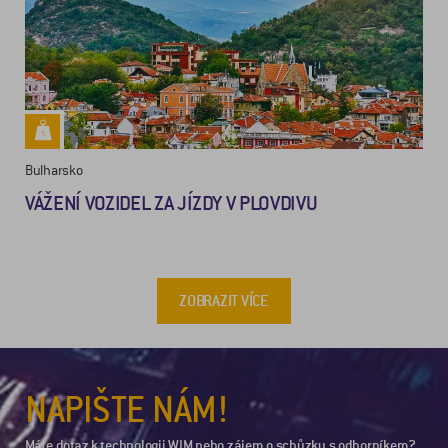
Bulharsko
VÁŽENÍ VOZIDEL ZA JÍZDY V PLOVDIVU
ZOBRAZIT VÍCE
NAPIŠTE NÁM!
Máte dotaz k technologii WIM nebo zájem o schůzku s odborníkem?