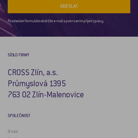
ODESLAT
Po odeslání formuláře obdržíte e-mail s potvrzením přijetí zprávy.
SÍDLO FIRMY
CROSS Zlín, a.s.
Průmyslová 1395
763 02 Zlín-Malenovice
SPOLEČNOST
O nás