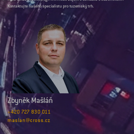
Kontaktujte našeho specialistu pro tuzemský trh.
Zbyněk Mašláň
+420 727 830 011
maslan@cross.cz