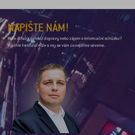
NAPIŠTE NÁM!
Máte dotaz k detekci dopravy nebo zájem o informační schůzku?
Vyplňte formulář níže a my se vám co nejdříve ozveme.