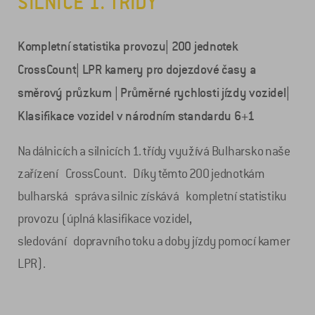
SILNICE 1. TŘÍDY
Kompletní statistika provozu| 200 jednotek
CrossCount| LPR kamery pro dojezdové časy a
směrový průzkum | Průměrné rychlosti jízdy vozidel|
Klasifikace vozidel v národním standardu 6+1
Na dálnicích a silnicích 1. třídy využívá Bulharsko naše
zařízení CrossCount. Díky těmto 200 jednotkám
bulharská správa silnic získává kompletní statistiku
provozu (úplná klasifikace vozidel,
sledování dopravního toku a doby jízdy pomocí kamer
LPR).