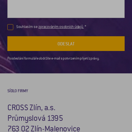
Souhlasím se
zpracováním osobních údajů.
ODESLAT
Po odeslání formuláře obdržíte e-mail s potvrzením přijetí zprávy.
SÍDLO FIRMY
CROSS Zlín, a.s.
Průmyslová 1395
763 02 Zlín-Malenovice