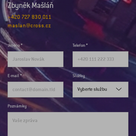
Zbyněk Mašláň
+420 727 830 011
maslan@cross.cz
Jméno
Telefon
E-mail
Služby
Vyberte službu
Poznámky